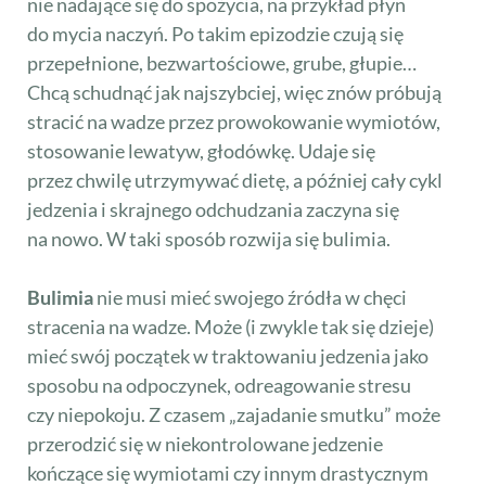
nie nadające się do spożycia, na przykład płyn
do mycia naczyń. Po takim epizodzie czują się
przepełnione, bezwartościowe, grube, głupie…
Chcą schudnąć jak najszybciej, więc znów próbują
stracić na wadze przez prowokowanie wymiotów,
stosowanie lewatyw, głodówkę. Udaje się
przez chwilę utrzymywać dietę, a później cały cykl
jedzenia i skrajnego odchudzania zaczyna się
na nowo. W taki sposób rozwija się bulimia.
Bulimia
nie musi mieć swojego źródła w chęci
stracenia na wadze. Może (i zwykle tak się dzieje)
mieć swój początek w traktowaniu jedzenia jako
sposobu na odpoczynek, odreagowanie stresu
czy niepokoju. Z czasem „zajadanie smutku” może
przerodzić się w niekontrolowane jedzenie
kończące się wymiotami czy innym drastycznym