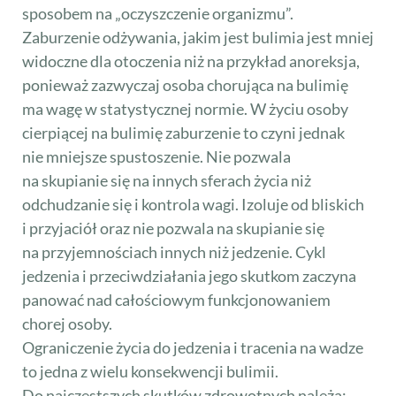
sposobem na „oczyszczenie organizmu”.
Zaburzenie odżywania, jakim jest bulimia jest mniej
widoczne dla otoczenia niż na przykład anoreksja,
ponieważ zazwyczaj osoba chorująca na bulimię
ma wagę w statystycznej normie. W życiu osoby
cierpiącej na bulimię zaburzenie to czyni jednak
nie mniejsze spustoszenie. Nie pozwala
na skupianie się na innych sferach życia niż
odchudzanie się i kontrola wagi. Izoluje od bliskich
i przyjaciół oraz nie pozwala na skupianie się
na przyjemnościach innych niż jedzenie. Cykl
jedzenia i przeciwdziałania jego skutkom zaczyna
panować nad całościowym funkcjonowaniem
chorej osoby.
Ograniczenie życia do jedzenia i tracenia na wadze
to jedna z wielu konsekwencji bulimii.
Do najczęstszych skutków zdrowotnych należą: