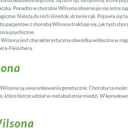
la uszkodzenia wątroby. Są nimi np. symptomy, które poj
łtaczka. Ponadto w chorobie Wilsona obserwuje się ostre za
iczne. Należą do nich ślinotok, drżenie rąk. Pojawia się 
o pacjentów z chorobą Wilsona traktuje się, jak tych chor
zenia psychiczne.
Wilsona jest charakterystyczna obwódka widoczna w rogó
era-Fleischera.
sona
Wilsona są uwarunkowania genetyczne. Choroba ta może 
łko, które bierze udział w metabolizmie miedzi. W konsekwe
ilsona