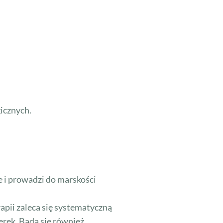
icznych.
e i prowadzi do marskości
rapii zaleca się systematyczną
erek. Bada się również