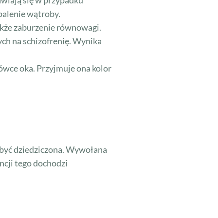
awiają się w przypadku
palenie wątroby.
także zaburzenie równowagi.
ych na schizofrenię. Wynika
wce oka. Przyjmuje ona kolor
być dziedziczona. Wywołana
ncji tego dochodzi