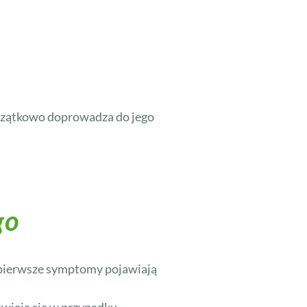
oczątkowo doprowadza do jego
go
w pierwsze symptomy pojawiają