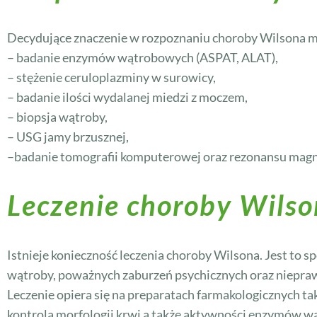
Decydujące znaczenie w rozpoznaniu choroby Wilsona m
– badanie enzymów wątrobowych (ASPAT, ALAT),
– stężenie ceruloplazminy w surowicy,
– badanie ilości wydalanej miedzi z moczem,
– biopsja wątroby,
– USG jamy brzusznej,
–badanie tomografii komputerowej oraz rezonansu mag
Leczenie choroby Wils
Istnieje konieczność leczenia choroby Wilsona. Jest to 
wątroby, poważnych zaburzeń psychicznych oraz niepra
Leczenie opiera się na preparatach farmakologicznych tak
kontrolą morfologii krwi a także aktywności enzymów wą