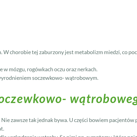
. W chorobie tej zaburzony jest metabolizm miedzi, co p
ie w mózgu, rogówkach oczu oraz nerkach.
m zwyrodnieniem soczewkowo- wątrobowym.
soczewkowo- wątrobowe
t. Nie zawsze tak jednak bywa. U części bowiem pacjentó
t.