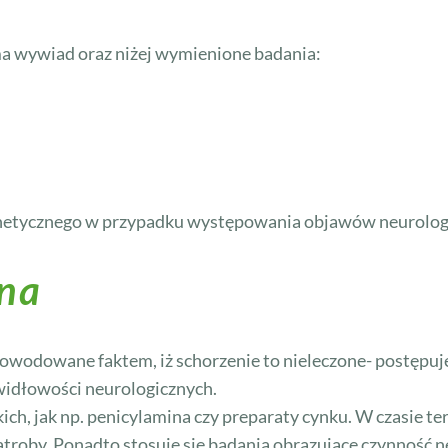
a wywiad oraz niżej wymienione badania:
netycznego w przypadku występowania objawów neurolog
ona
spowodowane faktem, iż schorzenie to nieleczone- postępuj
widłowości neurologicznych.
ich, jak np. penicylamina czy preparaty cynku. W czasie te
troby. Ponadto stosuje się badania obrazujące czynność n