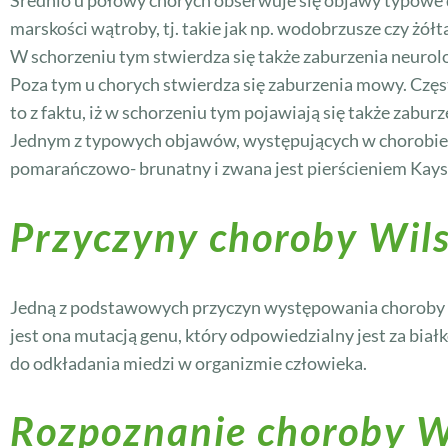
Średnio u połowy chorych obserwuje się objawy typowe d
marskości wątroby, tj. takie jak np. wodobrzusze czy żó
W schorzeniu tym stwierdza się także zaburzenia neurolog
Poza tym u chorych stwierdza się zaburzenia mowy. Częst
to z faktu, iż w schorzeniu tym pojawiają się także zabur
Jednym z typowych objawów, występujących w chorobie 
pomarańczowo- brunatny i zwana jest pierścieniem Kays
Przyczyny choroby Wil
Jedną z podstawowych przyczyn występowania choroby 
jest ona mutacją genu, który odpowiedzialny jest za bia
do odkładania miedzi w organizmie człowieka.
Rozpoznanie choroby W