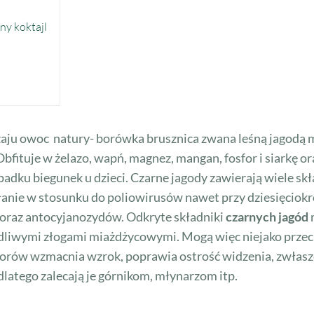
ny koktajl
zaju owoc natury- borówka brusznica zwana leśną jagodą
bfituje w żelazo, wapń, magnez, mangan, fosfor i siarkę o
ypadku biegunek u dzieci. Czarne jagody zawierają wiele s
łanie w stosunku do poliowirusów nawet przy dziesięciok
) oraz antocyjanozydów. Odkryte składniki
czarnych jagód
odliwymi złogami miażdżycowymi. Mogą więc niejako prze
worów wzmacnia wzrok, poprawia ostrość widzenia, zwłasz
 dlatego zalecają je górnikom, młynarzom itp.