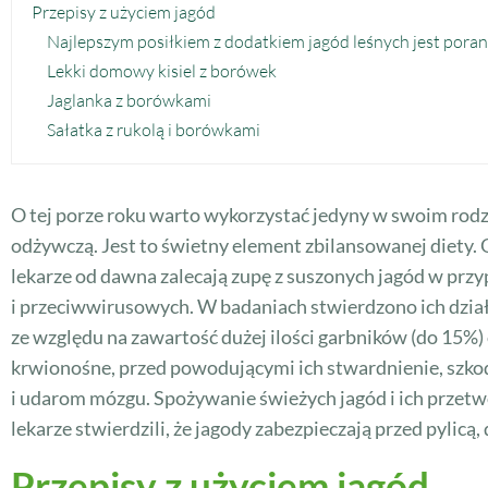
Przepisy z użyciem jagód
Najlepszym posiłkiem z dodatkiem jagód leśnych jest poran
Lekki domowy kisiel z borówek
Jaglanka z borówkami
Sałatka z rukolą i borówkami
O tej porze roku warto wykorzystać jedyny w swoim rod
odżywczą. Jest to świetny element zbilansowanej diety. O
lekarze od dawna zalecają zupę z suszonych jagód w prz
i przeciwwirusowych. W badaniach stwierdzono ich dzia
ze względu na zawartość dużej ilości garbników (do 15%
krwionośne, przed powodującymi ich stwardnienie, szk
i udarom mózgu. Spożywanie świeżych jagód i ich przet
lekarze stwierdzili, że jagody zabezpieczają przed pylicą,
Przepisy z użyciem jagód