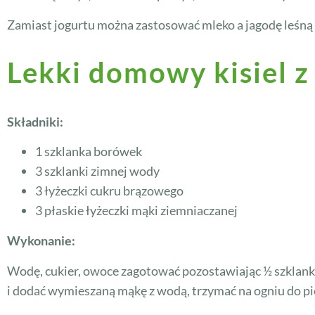
Zamiast jogurtu można zastosować mleko a jagodę leśną
Lekki domowy kisiel 
Składniki:
1 szklanka borówek
3 szklanki zimnej wody
3 łyżeczki cukru brązowego
3 płaskie łyżeczki mąki ziemniaczanej
Wykonanie:
Wodę, cukier, owoce zagotować pozostawiając ½ szklank
i dodać wymieszaną mąkę z wodą, trzymać na ogniu do p