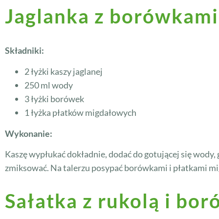
Jaglanka z borówkami
Składniki:
2 łyżki kaszy jaglanej
250 ml wody
3 łyżki borówek
1 łyżka płatków migdałowych
Wykonanie:
Kaszę wypłukać dokładnie, dodać do gotującej się wody,
zmiksować. Na talerzu posypać borówkami i płatkami m
Sałatka z rukolą i bo