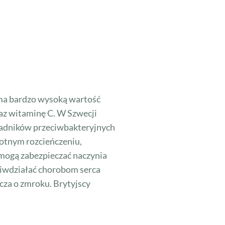
 ma bardzo wysoką wartość
raz witaminę C. W Szwecji
kładników przeciwbakteryjnych
rotnym rozcieńczeniu,
mogą zabezpieczać naczynia
ciwdziałać chorobom serca
cza o zmroku. Brytyjscy