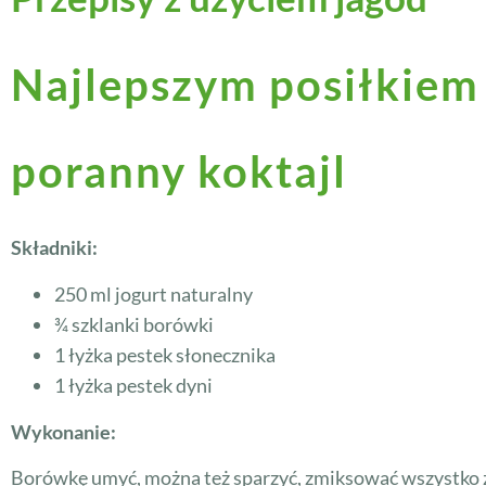
Najlepszym posiłkiem 
poranny koktajl
Składniki:
250 ml jogurt naturalny
¾ szklanki borówki
1 łyżka pestek słonecznika
1 łyżka pestek dyni
Wykonanie:
Borówkę umyć, można też sparzyć, zmiksować wszystko z 