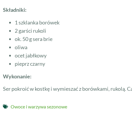
Składniki:
1 szklanka borówek
2 garści rukoli
ok. 50 g sera brie
oliwa
ocet jabłkowy
pieprz czarny
Wykonanie:
Ser pokroić w kostkę i wymieszać z borówkami, rukolą. 
Owoce i warzywa sezonowe