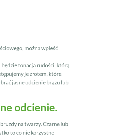
łościowego, można wpleść
ędzie tonacja rudości, którą
stępujemy je złotem, które
brać jasne odcienie brązu lub
ne odcienie.
 bruzdy na twarzy. Czarne lub
tko to co nie korzystne