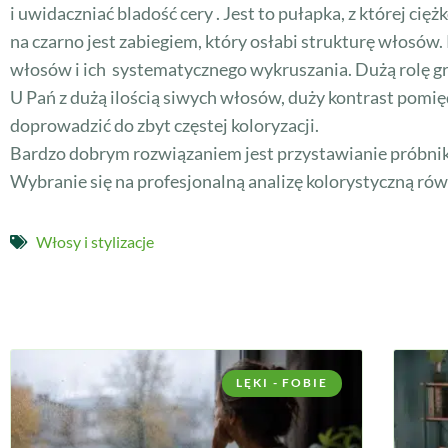
i uwidaczniać bladość cery . Jest to pułapka, z której c
na czarno jest zabiegiem, który osłabi strukturę włosów
włosów i ich systematycznego wykruszania. Dużą rolę gra
U Pań z dużą ilością siwych włosów, duży kontrast pomi
doprowadzić do zbyt częstej koloryzacji.
Bardzo dobrym rozwiązaniem jest przystawianie próbnik
Wybranie się na profesjonalną analizę kolorystyczną ró
Włosy i stylizacje
LĘKI - FOBIE