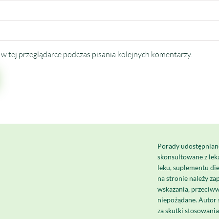
w tej przeglądarce podczas pisania kolejnych komentarzy.
Porady udostępnian
skonsultowane z le
leku, suplementu di
na stronie należy za
wskazania, przeciww
niepożądane. Autor 
za skutki stosowani