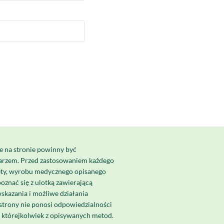
e na stronie powinny być
karzem. Przed zastosowaniem każdego
ety, wyrobu medycznego opisanego
poznać się z ulotką zawierającą
skazania i możliwe działania
strony nie ponosi odpowiedzialności
a którejkolwiek z opisywanych metod.