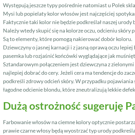
Występują jeszcze typy pośrednie natomiast u Polek skl
Mysi lub popielaty kolor włosów jest najczęściej spotyka
Faktycznie taki kolor nie będzie podkreślał naszej urody 
Należy wtedy skupić się na kolorze oczu, odcieniu skóry 
Są to elementy, które pomogą nakierować dobór koloru.
Dziewczyny o jasnej karnacji i z jasną oprawą oczu lepi
pasemka lub rozjaśnić końcówki wyglądające jak muśnię
Sztandarowym połączeniem jest dziewczyna z zielonymi 
najlepiej dobrać do cery. Jeżeli cera ma tendencje do z
podkreśli zdrowy odcień skóry. W przypadku pojawiania s
łagodne odcienie blondu, które zneutralizują lekkie defek
Dużą ostrożność sugeruję P
Farbowanie włosów na ciemne kolory optycznie postarza z
prawie czarne włosy będą wyostrzać typ urody podkreślać