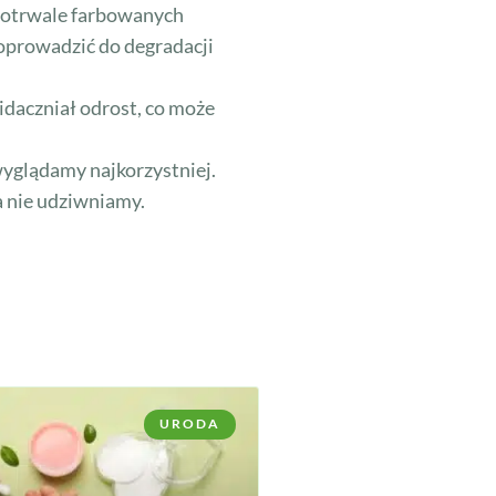
ługotrwale farbowanych
doprowadzić do degradacji
idaczniał odrost, co może
yglądamy najkorzystniej.
a nie udziwniamy.
URODA