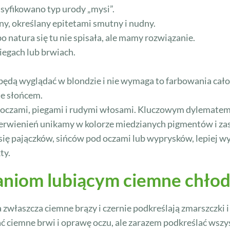
asyfikowano typ urody „mysi”.
ny, określany epitetami smutny i nudny.
bo natura się tu nie spisała, ale mamy rozwiązanie.
piegach lub brwiach.
ej będą wyglądać w blondzie i nie wymaga to farbowania ca
te słońcem.
oczami, piegami i rudymi włosami. Kluczowym dylematem b
aczerwienień unikamy w kolorze miedzianych pigmentów i za
ię pajączków, sińców pod oczami lub wyprysków, lepiej wy
ty.
aniom lubiącym ciemne chłod
właszcza ciemne brązy i czernie podkreślają zmarszczki i
 ciemne brwi i oprawę oczu, ale zarazem podkreślać wszys