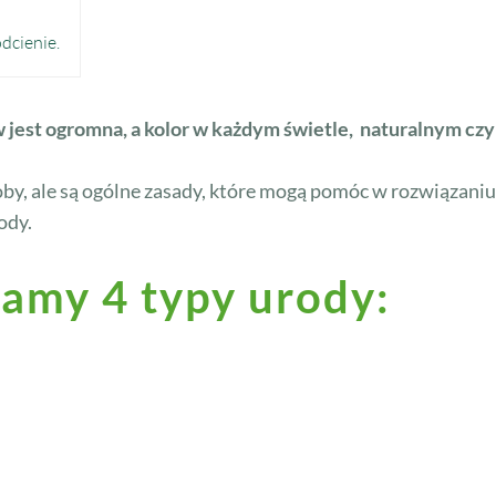
dcienie.
w jest ogromna, a kolor w każdym świetle, naturalnym cz
soby, ale są ogólne zasady, które mogą pomóc w rozwiązani
ody.
amy 4 typy urody: