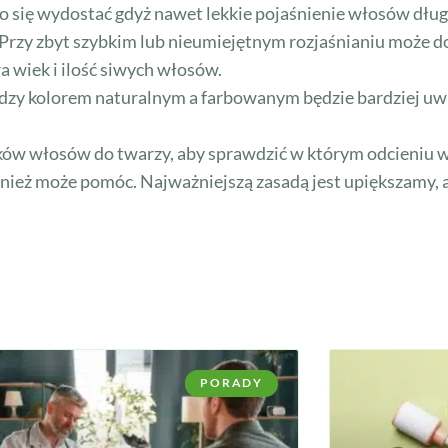
iężko się wydostać gdyż nawet lekkie pojaśnienie włosów d
. Przy zbyt szybkim lub nieumiejętnym rozjaśnianiu może 
 wiek i ilość siwych włosów.
ędzy kolorem naturalnym a farbowanym będzie bardziej uw
ów włosów do twarzy, aby sprawdzić w którym odcieniu w
wnież może pomóc. Najważniejszą zasadą jest upiększamy, 
PORADY