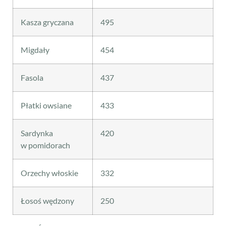
Kasza gryczana
495
Migdały
454
Fasola
437
Płatki owsiane
433
Sardynka
420
w pomidorach
Orzechy włoskie
332
Łosoś wędzony
250