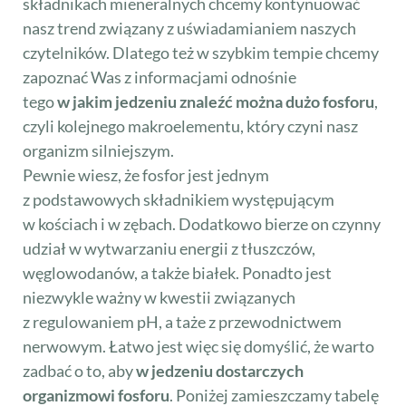
składnikach mieneralnych chcemy kontynuować
nasz trend związany z uświadamianiem naszych
czytelników. Dlatego też w szybkim tempie chcemy
zapoznać Was z informacjami odnośnie
tego
w jakim jedzeniu znaleźć można dużo fosforu
,
czyli kolejnego makroelementu, który czyni nasz
organizm silniejszym.
Pewnie wiesz, że fosfor jest jednym
z podstawowych składnikiem występującym
w kościach i w zębach. Dodatkowo bierze on czynny
udział w wytwarzaniu energii z tłuszczów,
węglowodanów, a także białek. Ponadto jest
niezwykle ważny w kwestii związanych
z regulowaniem pH, a taże z przewodnictwem
nerwowym. Łatwo jest więc się domyślić, że warto
zadbać o to, aby
w jedzeniu dostarczych
organizmowi fosforu
. Poniżej zamieszczamy tabelę