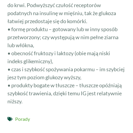
do krwi. Podwyższyć czułość receptorów
podatnych na insulinę w mięśniu, tak że glukoza
łatwiej przedostaje się do komórki.
• formę produktu – gotowany lub w inny sposób
przetworzony; czy występują w nim pełne ziarna
lub włókna,
• obecność fruktozy i laktozy (obie mają niski
indeks glikemiczny),
• czas i szybkość spożywania pokarmu – im szybciej
jesz tym poziom glukozy wyższy,
• produkty bogate w tłuszcze – tłuszcze opóźniają
szybkość trawienia, dzięki temu IG jest relatywnie
niższy.
Porady