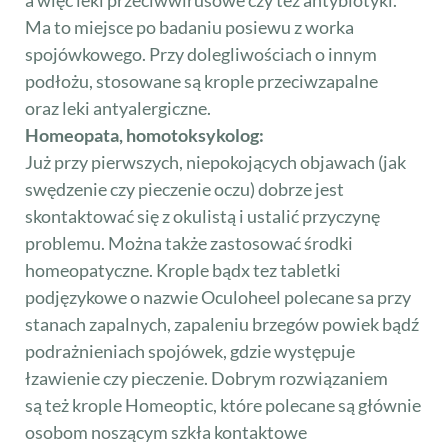
a więc leki przeciwwirusowe czy tez antybiotyki.
Ma to miejsce po badaniu posiewu z worka
spojówkowego. Przy dolegliwościach o innym
podłożu, stosowane są krople przeciwzapalne
oraz leki antyalergiczne.
Homeopata, homotoksykolog:
Już przy pierwszych, niepokojących objawach (jak
swędzenie czy pieczenie oczu) dobrze jest
skontaktować się z okulistą i ustalić przyczynę
problemu. Można także zastosować środki
homeopatyczne. Krople bądx tez tabletki
podjęzykowe o nazwie Oculoheel polecane sa przy
stanach zapalnych, zapaleniu brzegów powiek bądź
podrażnieniach spojówek, gdzie występuje
łzawienie czy pieczenie. Dobrym rozwiązaniem
są też krople Homeoptic, które polecane są głównie
osobom noszącym szkła kontaktowe