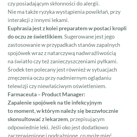
czy posiadającym skłonności do alergii.
Nie ma także ryzyka wystąpienia powikłań, przy
interakcji z innymi lekami.
Euphrasia jest z kolei preparatem w postaci kropli
do oczu ze świetlikiem
. Sugerowane jest jego
zastosowanie w przypadkach stanów zapalnych
spojówek wraz z natarczywą nadwrażliwością
na światło czy też zanieczyszczeniami pyłkami.
Środek ten polecany jest również w sytuacjach
zmęczenia oczu przy nadmiernym oglądaniu
telewizji czy niewłaściwym oświetleniem.
Farmaceuta – Product Manager:
Zapalenie spojówek na tle infekcyjnym
to moment, w którym należy się bezzwłocznie
skonsultować z lekarzem
, przepisującym
odpowiednie leki. Jeśli oko jest dodatkowo
zaczerwienione i podrażnione, co może mieć