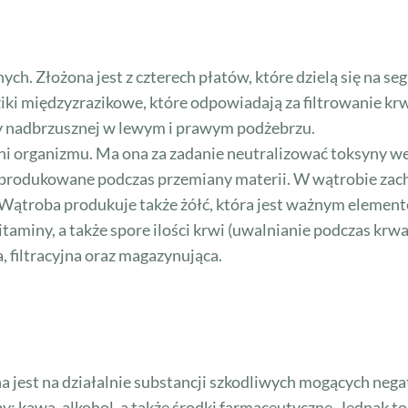
 Złożona jest z czterech płatów, które dzielą się na segm
iki międzyzrazikowe, które odpowiadają za filtrowanie krw
icy nadbrzusznej w lewym i prawym podżebrzu.
ni organizmu. Ma ona za zadanie neutralizować toksyny we 
 produkowane podczas przemiany materii. W wątrobie zach
 Wątroba produkuje także żółć, która jest ważnym elemen
itaminy, a także spore ilości krwi (uwalnianie podczas kr
, filtracyjna oraz magazynująca.
a jest na działalnie substancji szkodliwych mogących neg
 kawa, alkohol, a także środki farmaceutyczne. Jednak to