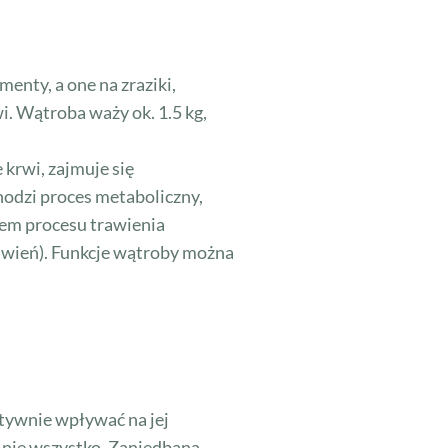
enty, a one na zraziki,
i. Wątroba waży ok. 1.5 kg,
krwi, zajmuje się
odzi proces metaboliczny,
tem procesu trawienia
wawień). Funkcje wątroby można
atywnie wpływać na jej
 nie wszystko. Zaniedbana,