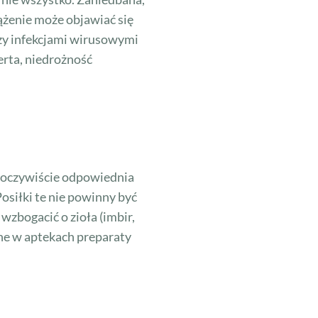
ążenie może objawiać się
zy infekcjami wirusowymi
rta, niedrożność
t oczywiście odpowiednia
osiłki te nie powinny być
wzbogacić o zioła (imbir,
ne w aptekach preparaty