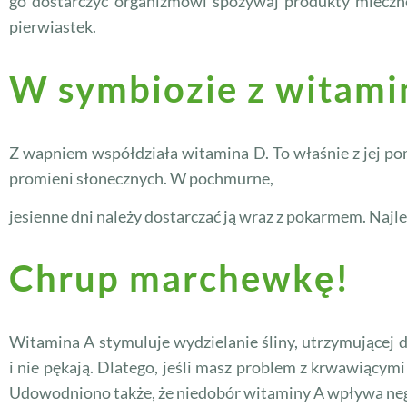
go dostarczyć organizmowi spożywaj produkty mleczne (
pierwiastek.
W symbiozie z witami
Z wapniem współdziała witamina D. To właśnie z jej p
promieni słonecznych. W pochmurne,
jesienne dni należy dostarczać ją wraz z pokarmem. Najl
Chrup marchewkę!
Witamina A stymuluje wydzielanie śliny, utrzymującej dz
i nie pękają. Dlatego, jeśli masz problem z krwawiący
Udowodniono także, że niedobór witaminy A wpływa nega