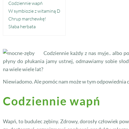
Codziennie wapń
W symbiozie z witaminą D
Chrup marchewkę!
Słaba herbata
Codziennie każdy z nas myje.. albo 
płyny do płukania jamy ustnej, odmawiamy sobie słody
na wiele wiele lat?
Niewiadomo. Ale pomóc nam może w tym odpowiednia d
Codziennie wapń
Wapń, to budulec zębiny. Zdrowy, dorosły człowiek powi