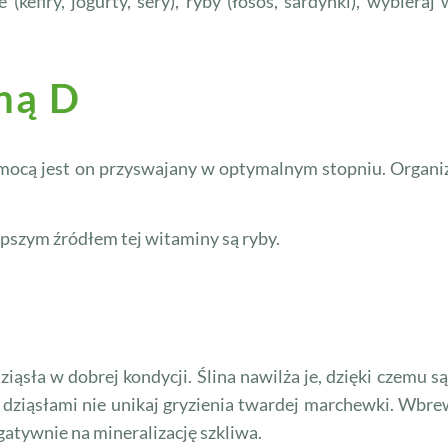
kefiry, jogurty, sery), ryby (łosoś, sardynki), wybiera
ną D
omocą jest on przy­swajany w optymalnym stopniu. Orga
epszym źródłem tej witaminy są ryby.
iąsła w dobrej kondycji. Ślina nawilża je, dzięki czemu są
mi dziąsłami nie unikaj gryzienia twardej marchewki. Wb
tywnie na mi­neralizację szkliwa.