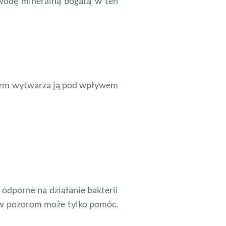
j wodę mineralną bogatą w ten
nizm wytwarza ją pod wpływem
 odporne na działanie bakterii
rew pozorom może tylko pomóc.