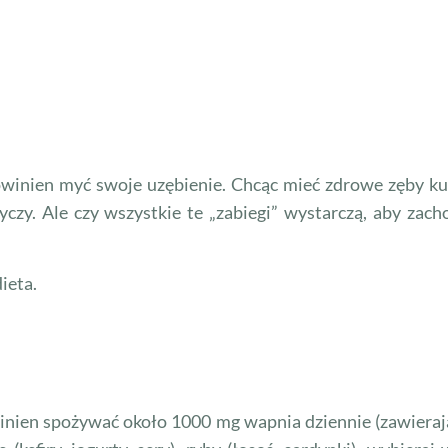
powinien myć swoje uzębienie. Chcąc mieć zdrowe zęby k
czy. Ale czy wszystkie te „zabiegi” wystarczą, aby zac
ieta.
nien spożywać około 1000 mg wapnia dziennie (za­wierają