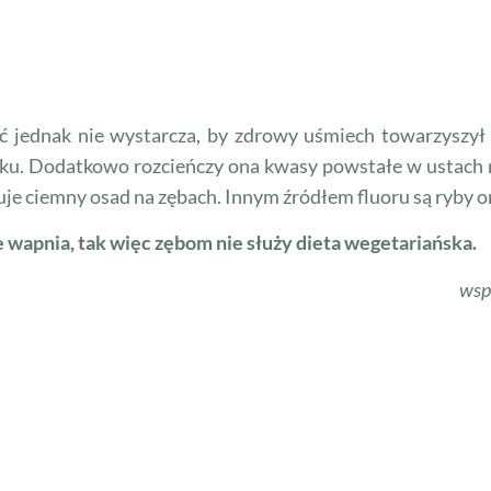
ść jednak nie wystarcza, by zdrowy uśmiech towarzyszył
siłku. Dodatkowo rozcieńczy ona kwasy powstałe w ustach
e ciemny osad na zębach. Innym źródłem fluoru są ryby or
e wapnia, tak więc zębom nie służy dieta wegetariańska.
wsp