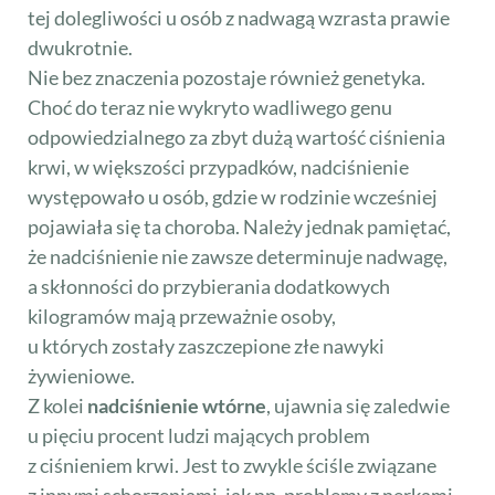
tej dolegliwości u osób z nadwagą wzrasta prawie
dwukrotnie.
Nie bez znaczenia pozostaje również genetyka.
Choć do teraz nie wykryto wadliwego genu
odpowiedzialnego za zbyt dużą wartość ciśnienia
krwi, w większości przypadków, nadciśnienie
występowało u osób, gdzie w rodzinie wcześniej
pojawiała się ta choroba. Należy jednak pamiętać,
że nadciśnienie nie zawsze determinuje nadwagę,
a skłonności do przybierania dodatkowych
kilogramów mają przeważnie osoby,
u których zostały zaszczepione złe nawyki
żywieniowe.
Z kolei
nadciśnienie wtórne
, ujawnia się zaledwie
u pięciu procent ludzi mających problem
z ciśnieniem krwi. Jest to zwykle ściśle związane
z innymi schorzeniami, jak np. problemy z nerkami.