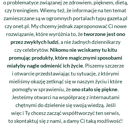
o problematyce związanej ze zdrowiem, pięknem, dietą,
czy treningiem. Wiemy też, że informacje na ten temat
zamieszczane są w ogromnych portalach typu gazeta.pl
czy onet.pl. My chcemy jednak zaproponować Ci nowe
rozwiązanie, które wyróżnia to, że
tworzone jest ono
przez zwykłych ludzi
, a nie żadnych dziennikarzy
czy celebrytów.
Nikomu nie wciskamy tu kitu
promując produkty, które magicznymi sposobami
miałyby nagle odmienić ich życie
. Piszemy szczerze
i otwarcie przedstawiając tu sytuacje, z którymi
mieliśmy okazję zetknąć się w naszym życiu i które
pomogły w sprawieniu, że
ono stało się piękne
.
Jesteśmy otwarci na współpracę z internautami
chętnymi do dzielenie się swoją wiedzą. Jeśli
więc i Ty chcesz zacząć współtworzyć ten serwis,
to skontaktuj się z nami, a damy Ci taką możliwość!