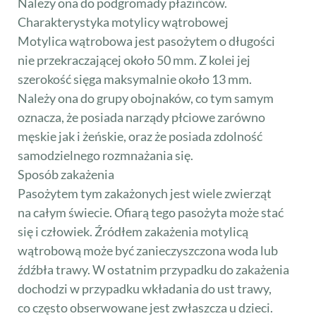
Należy ona do podgromady płazińców.
Charakterystyka motylicy wątrobowej
Motylica wątrobowa jest pasożytem o długości
nie przekraczającej około 50 mm. Z kolei jej
szerokość sięga maksymalnie około 13 mm.
Należy ona do grupy obojnaków, co tym samym
oznacza, że posiada narządy płciowe zarówno
męskie jak i żeńskie, oraz że posiada zdolność
samodzielnego rozmnażania się.
Sposób zakażenia
Pasożytem tym zakażonych jest wiele zwierząt
na całym świecie. Ofiarą tego pasożyta może stać
się i człowiek. Źródłem zakażenia motylicą
wątrobową może być zanieczyszczona woda lub
źdźbła trawy. W ostatnim przypadku do zakażenia
dochodzi w przypadku wkładania do ust trawy,
co często obserwowane jest zwłaszcza u dzieci.