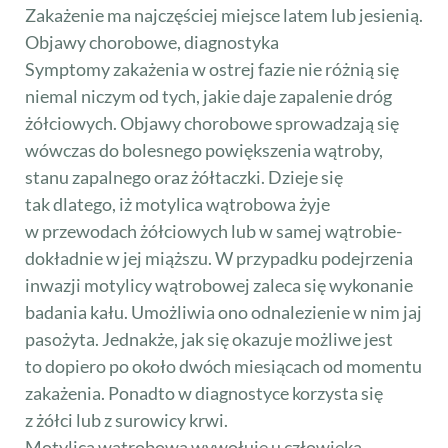
Zakażenie ma najczęściej miejsce latem lub jesienią.
Objawy chorobowe, diagnostyka
Symptomy zakażenia w ostrej fazie nie różnią się
niemal niczym od tych, jakie daje zapalenie dróg
żółciowych. Objawy chorobowe sprowadzają się
wówczas do bolesnego powiększenia wątroby,
stanu zapalnego oraz żółtaczki. Dzieje się
tak dlatego, iż motylica wątrobowa żyje
w przewodach żółciowych lub w samej wątrobie-
dokładnie w jej miąższu. W przypadku podejrzenia
inwazji motylicy wątrobowej zaleca się wykonanie
badania kału. Umożliwia ono odnalezienie w nim jaj
pasożyta. Jednakże, jak się okazuje możliwe jest
to dopiero po około dwóch miesiącach od momentu
zakażenia. Ponadto w diagnostyce korzysta się
z żółci lub z surowicy krwi.
Motylica wątrobowa wywołuje u człowieka