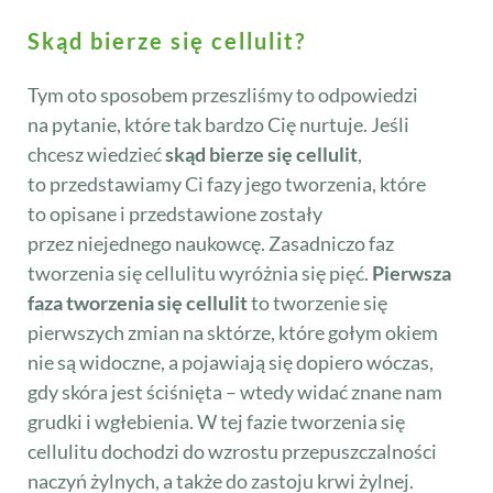
Skąd bierze się cellulit?
Tym oto sposobem przeszliśmy to odpowiedzi
na pytanie, które tak bardzo Cię nurtuje. Jeśli
chcesz wiedzieć
skąd bierze się cellulit
,
to przedstawiamy Ci fazy jego tworzenia, które
to opisane i przedstawione zostały
przez niejednego naukowcę. Zasadniczo faz
tworzenia się cellulitu wyróżnia się pięć.
Pierwsza
faza tworzenia się cellulit
to tworzenie się
pierwszych zmian na sktórze, które gołym okiem
nie są widoczne, a pojawiają się dopiero wóczas,
gdy skóra jest ściśnięta – wtedy widać znane nam
grudki i wgłebienia. W tej fazie tworzenia się
cellulitu dochodzi do wzrostu przepuszczalności
naczyń żylnych, a także do zastoju krwi żylnej.