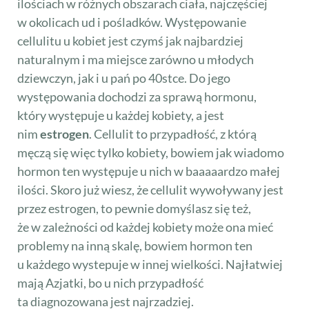
ilościach w różnych obszarach ciała, najczęściej
w okolicach ud i pośladków. Występowanie
cellulitu u kobiet jest czymś jak najbardziej
naturalnym i ma miejsce zarówno u młodych
dziewczyn, jak i u pań po 40stce. Do jego
występowania dochodzi za sprawą hormonu,
który występuje u każdej kobiety, a jest
nim
estrogen
. Cellulit to przypadłość, z którą
męczą się więc tylko kobiety, bowiem jak wiadomo
hormon ten występuje u nich w baaaaardzo małej
ilości. Skoro już wiesz, że cellulit wywoływany jest
przez estrogen, to pewnie domyślasz się też,
że w zależności od każdej kobiety może ona mieć
problemy na inną skalę, bowiem hormon ten
u każdego wystepuje w innej wielkości. Najłatwiej
mają Azjatki, bo u nich przypadłość
ta diagnozowana jest najrzadziej.