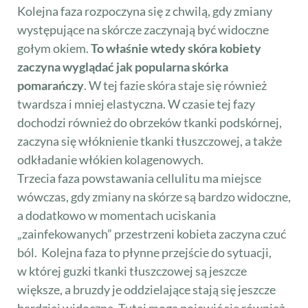
Kolejna faza rozpoczyna się z chwilą, gdy zmiany
występujące na skórcze zaczynają być widoczne
gołym okiem.
To właśnie wtedy skóra kobiety
zaczyna wyglądać jak popularna skórka
pomarańczy
. W tej fazie skóra staje się również
twardsza i mniej elastyczna. W czasie tej fazy
dochodzi również do obrzeków tkanki podskórnej,
zaczyna się włóknienie tkanki tłuszczowej, a także
odkładanie włókien kolagenowych.
Trzecia faza powstawania cellulitu ma miejsce
wówczas, gdy zmiany na skórze są bardzo widoczne,
a dodatkowo w momentach uciskania
„zainfekowanych” przestrzeni kobieta zaczyna czuć
ból. Kolejna faza to płynne przejście do sytuacji,
w której guzki tkanki tłuszczowej są jeszcze
większe, a bruzdy je oddzielające stają się jeszcze
bardziej widoczne. Tutaj mogą pojawić się również