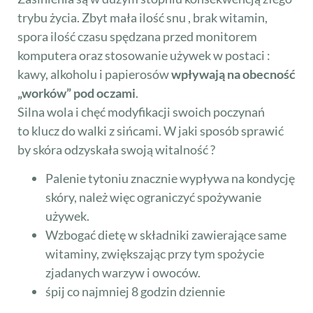
trybu życia. Zbyt mała ilość snu , brak witamin,
spora ilość czasu spędzana przed monitorem
komputera oraz stosowanie używek w postaci :
kawy, alkoholu i papierosów
wpływają na obecność
„worków” pod oczami
.
Silna wola i chęć modyfikacji swoich poczynań
to klucz do walki z sińcami. W jaki sposób sprawić
by skóra odzyskała swoją witalność ?
Palenie tytoniu znacznie wypływa na kondycję
skóry, należ więc ograniczyć spożywanie
używek.
Wzbogać dietę w składniki zawierające same
witaminy, zwiększając przy tym spożycie
zjadanych warzyw i owoców.
śpij co najmniej 8 godzin dziennie