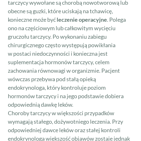
tarczycy wywołane są chorobą nowotworową lub
obecne są guzki, które uciskają na tchawicę,
konieczne może być
leczenie operacyjne
. Polega
ono na częściowym lub całkowitym wycięciu
gruczołu tarczycy. Po wykonaniu zabiegu
chirurgicznego często występują powikłania
w postaci niedoczynności i konieczna jest
suplementacja hormonów tarczycy, celem
zachowania równowagi w organizmie. Pacjent
wówczas przebywa pod stałą opieką
endokrynologa, który kontroluje poziom
hormonów tarczycy i na jego podstawie dobiera
odpowiednią dawkę leków.
Choroby tarczycy w większości przypadków
wymagają stałego, dożywotniego leczenia. Przy
odpowiedniej dawce leków oraz stałej kontroli
endokrynologa większość objawów zostaje jednak