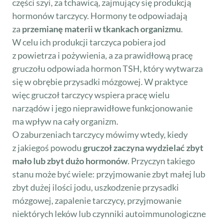
części szyi, za tchawicą, zajmujący się produkcją
hormonów tarczycy. Hormony te odpowiadają
za
przemianę materii w tkankach organizmu
.
W celu ich produkcji tarczyca pobiera jod
z powietrza i pożywienia, a za prawidłową pracę
gruczołu odpowiada hormon TSH, który wytwarza
się w obrębie przysadki mózgowej. W praktyce
więc gruczoł tarczycy wspiera pracę wielu
narządów i jego nieprawidłowe funkcjonowanie
ma wpływ na cały organizm.
O zaburzeniach tarczycy mówimy wtedy, kiedy
z jakiegoś powodu
gruczoł zaczyna wydzielać zbyt
mało lub zbyt dużo hormonów
. Przyczyn takiego
stanu może być wiele: przyjmowanie zbyt małej lub
zbyt dużej ilości jodu, uszkodzenie przysadki
mózgowej, zapalenie tarczycy, przyjmowanie
niektórych leków lub czynniki autoimmunologiczne