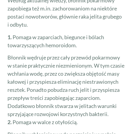
Według aktualnej wiedzy, błonnik pokarmowy
zapobiega też m.in. zachorowaniom na niektóre
postaci nowotworów, głównie raka jelita grubego
i odbytu.
1.
Pomaga w zaparciach, biegunce i bólach
towarzyszących hemoroidom.
Błonnik wędruje przez cały przewód pokarmowy
w stanie praktycznie niezmienionym. W tym czasie
wchłania wodę, przez co zwiększa objętość masy
kałowej i przyspiesza eliminację niestrawionych
resztek. Ponadto pobudza ruch jelit i przyspiesza
przepływ treści zapobiegając zaparciom.
Dodatkowo błonnik stwarza w jelitach warunki
sprzyjające rozwojowi korzystnych bakterii.
2.
Pomaga w walce z otyłością.