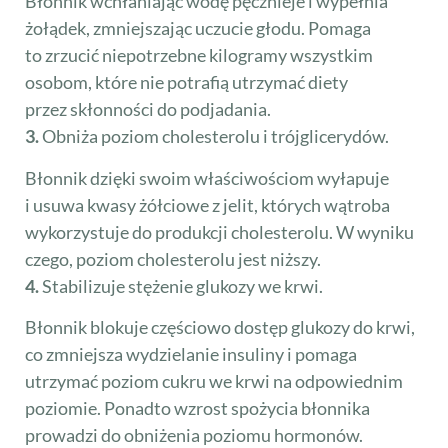
Błonnik wchłaniając wodę pęcznieje i wypełnia
żołądek, zmniejszając uczucie głodu. Pomaga
to zrzucić niepotrzebne kilogramy wszystkim
osobom, które nie potrafią utrzymać diety
przez skłonności do podjadania.
3.
Obniża poziom cholesterolu i trójglicerydów.
Błonnik dzięki swoim właściwościom wyłapuje
i usuwa kwasy żółciowe z jelit, których wątroba
wykorzystuje do produkcji cholesterolu. W wyniku
czego, poziom cholesterolu jest niższy.
4.
Stabilizuje stężenie glukozy we krwi.
Błonnik blokuje częściowo dostęp glukozy do krwi,
co zmniejsza wydzielanie insuliny i pomaga
utrzymać poziom cukru we krwi na odpowiednim
poziomie. Ponadto wzrost spożycia błonnika
prowadzi do obniżenia poziomu hormonów.