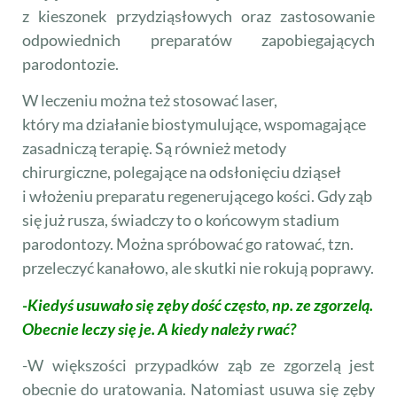
z kieszonek przydziąsłowych oraz zastosowanie
odpowiednich preparatów zapobie­gających
parodontozie.
W leczeniu można też stosować laser,
który ma działanie biostymulujące, wspomagające
zasadniczą terapię. Są również metody
chirurgiczne, polegające na odsłonięciu dziąseł
i włożeniu preparatu regenerującego kości. Gdy ząb
się już rusza, świadczy to o końcowym stadium
parodontozy. Można spróbować go ratować, tzn.
przeleczyć kanałowo, ale skutki nie rokują poprawy.
-Kiedyś usuwało się zęby dość często, np. ze zgorzelą.
Obecnie leczy się je. A kiedy należy rwać?
-W większości przypadków ząb ze zgorzelą jest
obecnie do uratowania. Natomiast usuwa się zęby