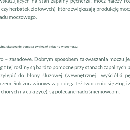
skazujących na stan zapalny pęcherza, mocz należy roz
ą czy herbatek ziołowych), które zwiększają produkcję m
kładu moczowego.
wina skutecznie pomaga zwalczać bakterie w pęcherzu.
go – zasadowe. Dobrym sposobem zakwaszania moczu jes
g z tej rośliny są bardzo pomocne przy stanach zapalnych
rzylepić do błony śluzowej (wewnętrznej wyściółki pę
czem. Sok żurawinowy zapobiega też tworzeniu się złogów
 chorych na cukrzycę), są polecane nadciśnieniowcom.