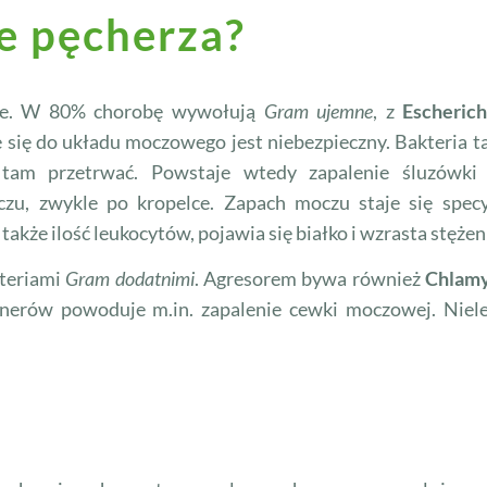
e pęcherza?
rie. W 80% chorobę wywołują
Gram ujemne
, z
Escherich
e się do układu moczowego jest niebezpieczny. Bakteria t
am przetrwać. Powstaje wtedy zapalenie śluzówki 
u, zwykle po kropelce. Zapach moczu staje się specyf
kże ilość leukocytów, pojawia się białko i wzrasta stężeni
kteriami
Gram dodatnimi
. Agresorem bywa również
Chlamy
tnerów powoduje m.in. zapalenie cewki moczowej. Niel