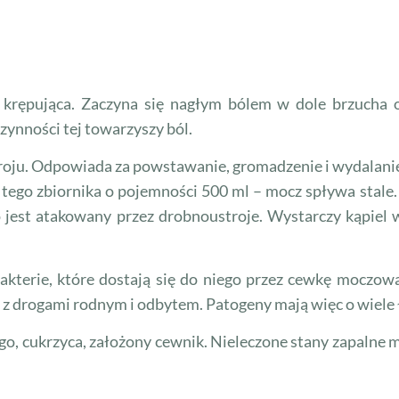
i krępująca. Zaczyna się nagłym bólem w dole brzucha o
czynności tej towarzyszy ból.
roju. Odpowiada za powstawanie, gromadzenie i wydalani
 tego zbiornika o pojemności 500 ml – mocz spływa stale
est atakowany przez drobnoustroje. Wystarczy kąpiel w 
kterie, które dostają się do niego przez cewkę moczow
o z drogami rodnym i odbytem. Patogeny mają więc o wiele 
 cukrzyca, założony cewnik. Nieleczone stany zapalne ma