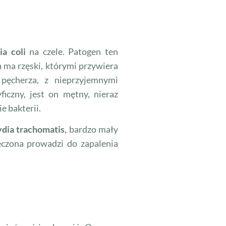
ia coli
na czele. Patogen ten
a ma rzęski, którymi przywiera
pęcherza, z nieprzyjemnymi
iczny, jest on mętny, nieraz
e bakterii.
dia trachomatis
, bardzo mały
eczona prowadzi do zapalenia