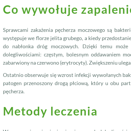
Co wywołuje zapaleni
Sprawcami zakażenia pęcherza moczowego są bakte
występuje we florze jelita grubego, a kiedy przedostani
do nabłonka dróg moczowych. Dzięki temu może t
dolegliwościami: częstym, bolesnym oddawaniem mocz
zabarwiony na czerwono (erytrocyty). Zwiększeniu ulega ta
Ostatnio obserwuje się wzrost infekcji wywołanych ba
patogen przenoszony drogą płciową, który u obu par
pęcherza.
Metody leczenia