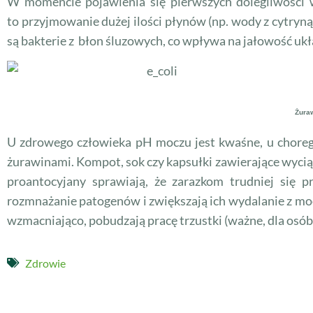
W momencie pojawienia się pierwszych dolegliwości w
to przyjmowanie dużej ilości płynów (np. wody z cytryn
są bakterie z błon śluzowych, co wpływa na jałowość u
Żura
U zdrowego człowieka pH moczu jest kwaśne, u chore
żurawinami. Kompot, sok czy kapsułki zawierające wycią
proantocyjany sprawiają, że zarazkom trudniej się p
rozmnażanie patogenów i zwiększają ich wydalanie z mo
wzmacniająco, pobudzają pracę trzustki (ważne, dla osób
Zdrowie