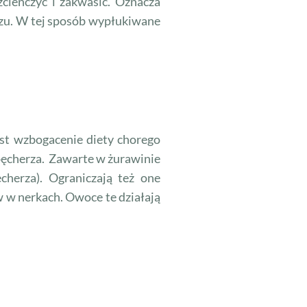
cieńczyć i zakwasić. Oznacza
oczu. W tej sposób wypłukiwane
t wzbogacenie diety chorego
 pęcherza. Zawarte w żurawinie
cherza). Ograniczają też one
 w nerkach. Owoce te działają