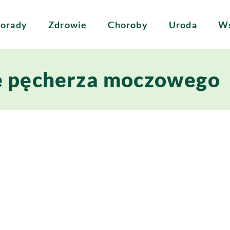
orady
Zdrowie
Choroby
Uroda
Ws
e pęcherza moczowego