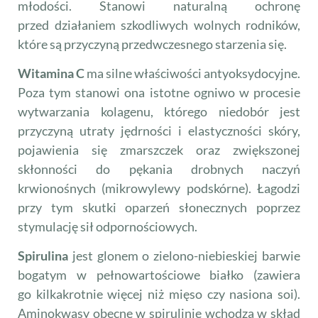
młodości. Stanowi naturalną ochronę
przed działaniem szkodliwych wolnych rodników,
które są przyczyną przedwczesnego starzenia się.
Witamina C
ma silne właściwości antyoksydocyjne.
Poza tym stanowi ona istotne ogniwo w procesie
wytwarzania kolagenu, którego niedobór jest
przyczyną utraty jędrności i elastyczności skóry,
pojawienia się zmarszczek oraz zwiększonej
skłonności do pękania drobnych naczyń
krwionośnych (mikrowylewy podskórne). Łagodzi
przy tym skutki oparzeń słonecznych poprzez
stymulację sił odpornościowych.
Spirulina
jest glonem o zielono-niebieskiej barwie
bogatym w pełnowartościowe białko (zawiera
go kilkakrotnie więcej niż mięso czy nasiona soi).
Aminokwasy obecne w spirulinie wchodzą w skład