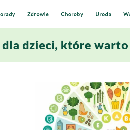
orady
Zdrowie
Choroby
Uroda
Ws
dla dzieci, które wart