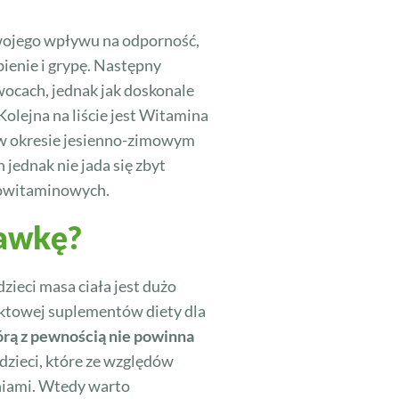
swojego wpływu na odporność,
ienie i grypę. Następny
wocach, jednak jak doskonale
olejna na liście jest Witamina
e w okresie jesienno-zimowym
 jednak nie jada się zbyt
elowitaminowych.
dawkę?
 dzieci masa ciała jest dużo
aktowej suplementów diety dla
órą z pewnością nie powinna
dzieci, które ze względów
eniami. Wtedy warto