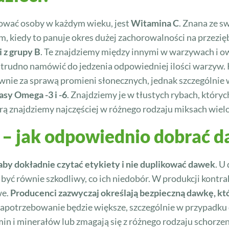
ować osoby w każdym wieku, jest
Witamina C
. Znana ze 
 kiedy to panuje okres dużej zachorowalności na przezięb
 z grupy B
. Te znajdziemy między innymi w warzywach i o
trudno namówić do jedzenia odpowiedniej ilości warzyw. K
łównie za sprawą promieni słonecznych, jednak szczególni
sy Omega -3 i -6
. Znajdziemy je w tłustych rybach, których
órą znajdziemy najczęściej w różnego rodzaju miksach wi
i – jak odpowiednio dobrać 
aby dokładnie czytać etykiety i nie duplikować dawek
. U
 być równie szkodliwy, co ich niedobór. W produkcji kontr
we.
Producenci zazwyczaj określają bezpieczną dawkę, kt
 zapotrzebowanie będzie większe, szczególnie w przypadku 
in i minerałów lub zmagają się z różnego rodzaju schorz