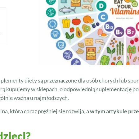
?
uplementy diety są przeznaczone dla osób chorych lub spo
tórą kupujemy w sklepach, o odpowiednią suplementację p
gólnie ważna u najmłodszych.
ina, która coraz prężniej się rozwija, a
w tym artykule pr
dzieci?