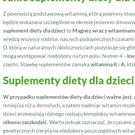
Z pewnością podstawową witaminą, którą powinny stos
będzie wskazana szczególnie w okresie jesienno-zimowym,
suplement diety dla dzieci
to
Magnez wraz z witaminami
wiedzą wszyscy rodzice, naszych podopiecznych czasami 
D, którą w naturalnych okolicznościach pozyskuje się g
mogą występować niedobory na tym polu. Numer 4 –
kwa
często. Stawkę suplementów zamyka
witamina K
i
A
, kt
Suplementy diety dla dziec
W przypadku suplementów diety dla dzieci ważne jest, 
mniejsza niż u dorosłych, a zatem nadmiar witamin może
dzieci przeważają różnego rodzaju kompleksy witamino
nikomu zaszkodzić
. Warto jednak zaznaczyć, że czasami
genetycznych cierpią na niedobory poszczególnych witam