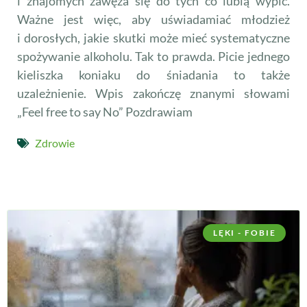
i znajomych zawęża się do tych co lubią wypić.
Ważne jest więc, aby uświadamiać młodzież
i dorosłych, jakie skutki może mieć systematyczne
spożywanie alkoholu. Tak to prawda. Picie jednego
kieliszka koniaku do śniadania to także
uzależnienie. Wpis zakończę znanymi słowami
„Feel free to say No” Pozdrawiam
Zdrowie
LĘKI - FOBIE