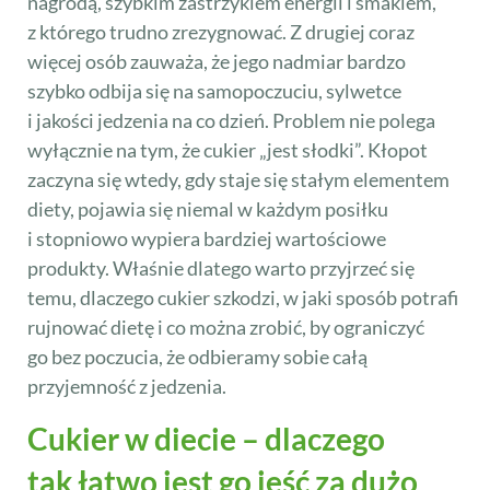
nagrodą, szybkim zastrzykiem energii i smakiem,
z którego trudno zrezygnować. Z drugiej coraz
więcej osób zauważa, że jego nadmiar bardzo
szybko odbija się na samopoczuciu, sylwetce
i jakości jedzenia na co dzień. Problem nie polega
wyłącznie na tym, że cukier „jest słodki”. Kłopot
zaczyna się wtedy, gdy staje się stałym elementem
diety, pojawia się niemal w każdym posiłku
i stopniowo wypiera bardziej wartościowe
produkty. Właśnie dlatego warto przyjrzeć się
temu, dlaczego cukier szkodzi, w jaki sposób potrafi
rujnować dietę i co można zrobić, by ograniczyć
go bez poczucia, że odbieramy sobie całą
przyjemność z jedzenia.
Cukier w diecie – dlaczego
tak łatwo jest go jeść za dużo