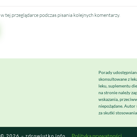
w tej przeglądarce podczas pisania kolejnych komentarzy.
Porady udostępnian
skonsultowane z le
leku, suplementu di
na stronie należy za
wskazania, przeciww
niepożądane. Autor 
za skutki stosowani
Polityka prywatności
© 2026 – zdrowiutko.info