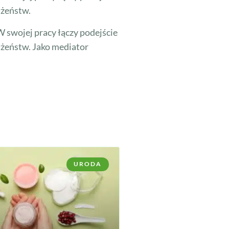
łżeństw.
 swojej pracy łączy podejście
łżeństw. Jako mediator
URODA