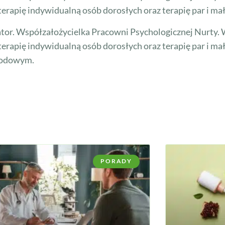
apię indywidualną osób dorosłych oraz terapię par i ma
tor. Współzałożycielka Pracowni Psychologicznej Nurty. W
apię indywidualną osób dorosłych oraz terapię par i ma
wodowym.
PORADY