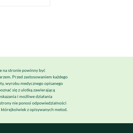
e na stronie powinny być
karzem. Przed zastosowaniem każdego
ety, wyrobu medycznego opisanego
poznać się z ulotką zawierającą
skazania i możliwe działania
strony nie ponosi odpowiedzialności
a którejkolwiek z opisywanych metod.