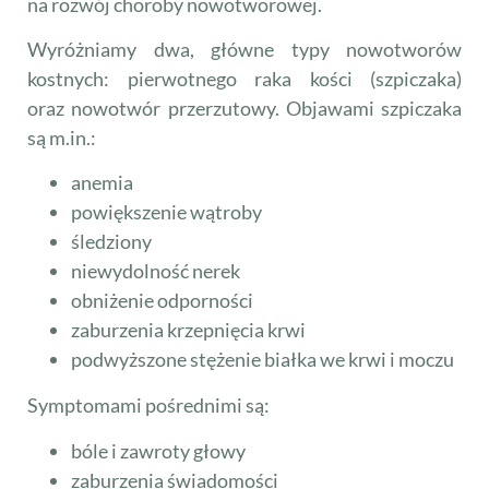
na rozwój choroby nowotworowej.
Wyróżniamy dwa, główne typy nowotworów
kostnych: pierwotnego raka kości (szpiczaka)
oraz nowotwór przerzutowy. Objawami szpiczaka
są m.in.:
anemia
powiększenie wątroby
śledziony
niewydolność nerek
obniżenie odporności
zaburzenia krzepnięcia krwi
podwyższone stężenie białka we krwi i moczu
Symptomami pośrednimi są:
bóle i zawroty głowy
zaburzenia świadomości