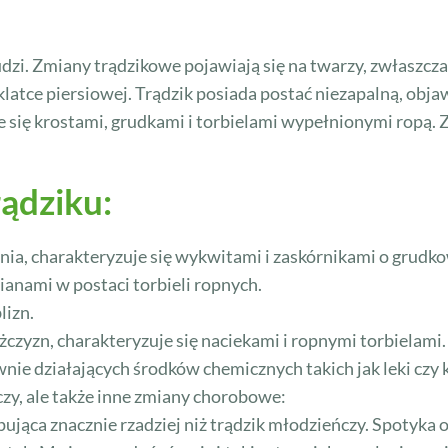
zi. Zmiany trądzikowe pojawiają się na twarzy, zwłaszcza w 
 klatce piersiowej. Trądzik posiada postać niezapalną, obja
je się krostami, grudkami i torbielami wypełnionymi ropą.
rądziku:
nia, charakteryzuje się wykwitami i zaskórnikami o grudk
anami w postaci torbieli ropnych.
izn.
zyzn, charakteryzuje się naciekami i ropnymi torbielami.
ie działających środków chemicznych takich jak leki czy 
ńczy, ale także inne zmiany chorobowe:
jąca znacznie rzadziej niż trądzik młodzieńczy. Spotyka 