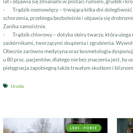
lat i objawia się zmianami w postaci rumieni, grudek i k
· Trądzik niemowlęcy – trwająca kilka dni dolegliwość s
schorzenia, przebiega bezboleśnie i objawia się drobnym
Zanika samoistnie.
· Trądzik chlorowy – dotyka skóry twarzy, która ulega
zaskórnikami, tworzącymi skupienia i zgrubienia. Wywoł
Obecnie zarówno medycyna oraz kosmetologia dysponują
u 80 proc. pacjentów, dlatego nie bez znaczenia jest, by 
pielęgnacja zapobiegną także trwałym skutkom i bliznom
Uroda
LĘKI - FOBIE