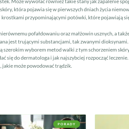
rostek. Może wywołać również takie stany jak zapalenie sp
kóry, która pojawia się w pierwszych dniach życia niemow
i krostkami przypominającymi potówki, które pojawiają się
 nierównemu pofałdowaniu oraz małżowin usznych, a także 
ana jest trującymi substancjami, tak zwanymi dioksynami.
 szerokim wyborem metod walki z tym schorzeniem skóry.
udać się do dermatologa i jak najszybciej rozpocząć leczeni
, jakie może powodować trądzik.
PORADY