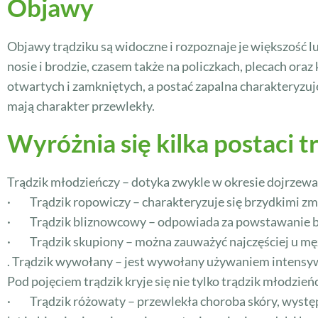
Objawy
Objawy trądziku są widoczne i rozpoznaje je większość lud
nosie i brodzie, czasem także na policzkach, plecach oraz
otwartych i zamkniętych, a postać zapalna charakteryzu
mają charakter przewlekły.
Wyróżnia się kilka postaci t
Trądzik młodzieńczy – dotyka zwykle w okresie dojrzewa
· Trądzik ropowiczy – charakteryzuje się brzydkimi zmi
· Trądzik bliznowcowy – odpowiada za powstawanie bl
· Trądzik skupiony – można zauważyć najczęściej u mężc
. Trądzik wywołany – jest wywołany używaniem intensywn
Pod pojęciem trądzik kryje się nie tylko trądzik młodzie
· Trądzik różowaty – przewlekła choroba skóry, występu