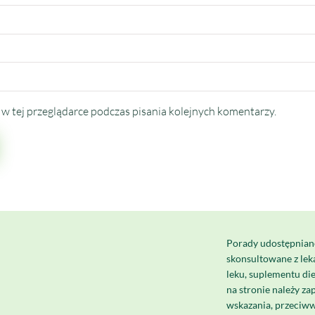
w tej przeglądarce podczas pisania kolejnych komentarzy.
Porady udostępnian
skonsultowane z le
leku, suplementu di
na stronie należy za
wskazania, przeciww