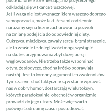
puste kalorie, które nie dając niż pożytecznego,
odkładają się w tkance tłuszczowej.
Jeśli waga nie jest wyznacznikiem waszego dobrego
samopoczucia, może fakt, że sami codziennie
narażamy się na liczne zachorowania pozwoli
na zmianę podejścia do odpowiedniej diety.
Cukrzyca, miażdżyca, zawały serca- brzmi strasznie,
ale to właśnie te dolegliwości mogą wystąpić
na skutek przyjmowania zbyt dużej porcji
węglowodanów. Nie trzeba także wspominać
o tym, że słodycze, choć na krótko poprawiają
nastrój. Jest to koronny argument ich zwolenników.
Tym czasem, choć faktycznie są w stanie wprawić
nas w dobry humor, dostarczają wielu toksyn,
których paradoksalnie, obecność w organizmie
prowadzi do jego utraty. Może więc warto
poświęcić odrobinę czasu i postudiować