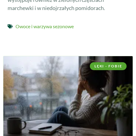
marchewki i w niedojrzałych pomidorach.
Owoce i warzywa sezonowe
LĘKI - FOBIE