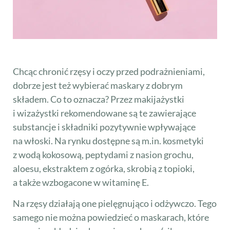
Chcąc chronić rzęsy i oczy przed podrażnieniami,
dobrze jest też wybierać maskary z dobrym
składem. Co to oznacza? Przez makijażystki
i wizażystki rekomendowane są te zawierające
substancje i składniki pozytywnie wpływające
na włoski. Na rynku dostępne są m.in. kosmetyki
z wodą kokosową, peptydami z nasion grochu,
aloesu, ekstraktem z ogórka, skrobią z topioki,
a także wzbogacone w witaminę E.
Na rzęsy działają one pielęgnująco i odżywczo. Tego
samego nie można powiedzieć o maskarach, które