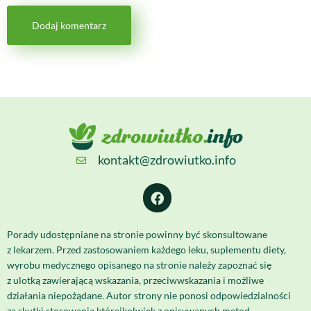
kontakt@zdrowiutko.info
Porady udostępniane na stronie powinny być skonsultowane
z lekarzem. Przed zastosowaniem każdego leku, suplementu diety,
wyrobu medycznego opisanego na stronie należy zapoznać się
z ulotką zawierającą wskazania, przeciwwskazania i możliwe
działania niepożądane. Autor strony nie ponosi odpowiedzialności
za skutki stosowania którejkolwiek z opisywanych metod.