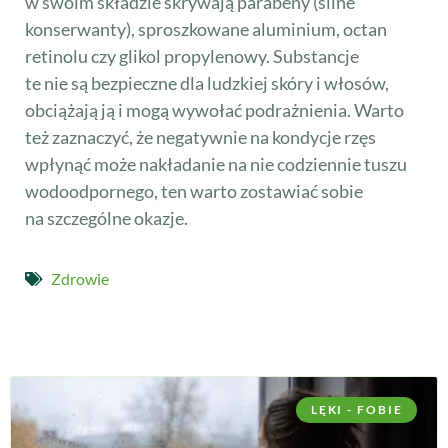
w swoim składzie skrywają parabeny (silne
konserwanty), sproszkowane aluminium, octan
retinolu czy glikol propylenowy. Substancje
te nie są bezpieczne dla ludzkiej skóry i włosów,
obciążają ją i mogą wywołać podrażnienia. Warto
też zaznaczyć, że negatywnie na kondycje rzęs
wpłynąć może nakładanie na nie codziennie tuszu
wodoodpornego, ten warto zostawiać sobie
na szczególne okazje.
Zdrowie
LĘKI - FOBIE