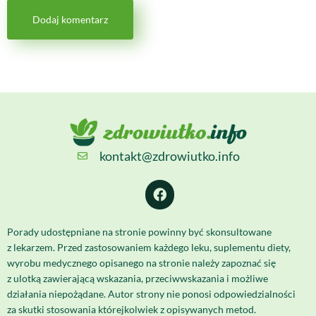
kontakt@zdrowiutko.info
Porady udostępniane na stronie powinny być skonsultowane
z lekarzem. Przed zastosowaniem każdego leku, suplementu diety,
wyrobu medycznego opisanego na stronie należy zapoznać się
z ulotką zawierającą wskazania, przeciwwskazania i możliwe
działania niepożądane. Autor strony nie ponosi odpowiedzialności
za skutki stosowania którejkolwiek z opisywanych metod.