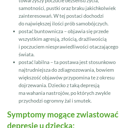
towarzyszy poczucie bezsensu życia,
samotności, pustki oraz braku jakichkolwiek
zainteresowań. W tej postaci dochodzi
do największej ilości prób samobójczych.
postać buntownicza – objawia się przede
wszystkim agresją, złością, drażliwością
i poczuciem niesprawiedliwości otaczającego
świata.
postać labilna – ta postawa jest stosunkowo
najtrudniejsza do zdiagnozowania, bowiem
większość objawów przypomina te z okresu
dojrzewania. Dziecko z taką depresją
ma wahania nastrojów, po których zwykle
przychodzi ogromny żal i smutek.
Symptomy mogące zwiastować
depresję u dziecka: