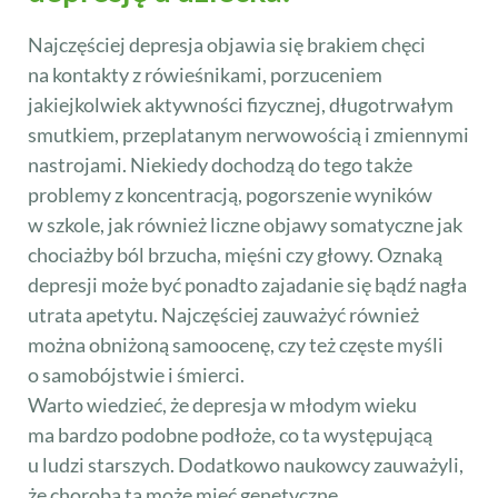
Najczęściej depresja objawia się brakiem chęci
na kontakty z rówieśnikami, porzuceniem
jakiejkolwiek aktywności fizycznej, długotrwałym
smutkiem, przeplatanym nerwowością i zmiennymi
nastrojami. Niekiedy dochodzą do tego także
problemy z koncentracją, pogorszenie wyników
w szkole, jak również liczne objawy somatyczne jak
chociażby ból brzucha, mięśni czy głowy. Oznaką
depresji może być ponadto zajadanie się bądź nagła
utrata apetytu. Najczęściej zauważyć również
można obniżoną samoocenę, czy też częste myśli
o samobójstwie i śmierci.
Warto wiedzieć, że depresja w młodym wieku
ma bardzo podobne podłoże, co ta występującą
u ludzi starszych. Dodatkowo naukowcy zauważyli,
że choroba ta może mieć genetyczne