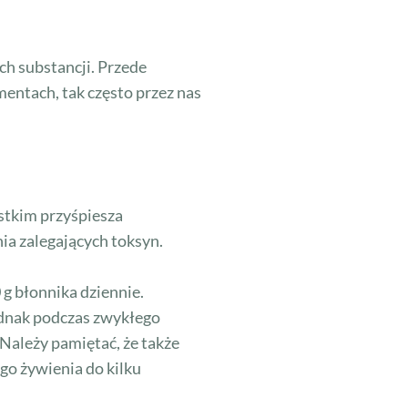
h substancji. Przede
entach, tak często przez nas
stkim przyśpiesza
nia zalegających toksyn.
 g błonnika dziennie.
ednak podczas zwykłego
Należy pamiętać, że także
o żywienia do kilku