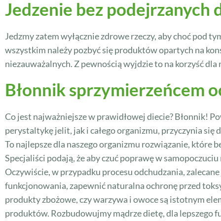
Jedzenie bez podejrzanych
Jedzmy zatem wyłącznie zdrowe rzeczy, aby choć pod ty
wszystkim należy pozbyć się produktów opartych na kons
niezauważalnych. Z pewnością wyjdzie to na korzyść dla
Błonnik sprzymierzeńcem o
Co jest najważniejsze w prawidłowej diecie? Błonnik! P
perystaltykę jelit, jak i całego organizmu, przyczynia si
To najlepsze dla naszego organizmu rozwiązanie, które 
Specjaliści podają, że aby czuć poprawę w samopoczuciu 
Oczywiście, w przypadku procesu odchudzania, zalecane
funkcjonowania, zapewnić naturalna ochronę przed toksy
produkty zbożowe, czy warzywa i owoce są istotnym ele
produktów. Rozbudowujmy mądrze dietę, dla lepszego f