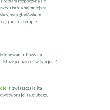
. Problem rozpoczyna się
uszczu każda najmniejsza
strykcyjnym głodówkom.
cają oni też terapie
unkcjonowaniu. Pozwala
. Może jednak coś w tym jest?
 jelit
, zwłaszcza jelita
owotworu jelita grubego,