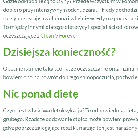
Gdzie odkładane są toksyny? Przede wszystkim w komórka
dopiero przy intensywnym odchudzaniu , kiedy dochodzi d
toksyna zostaje uwolniona i właśnie wtedy rozpoczyna s
To między innymi dlatego dietetycy i specjaliści od zdrow
oczyszczające z
Clean 9 Forever
.
Dzisiejsza konieczność?
Obecnie istnieje taka teoria, że oczyszczanie organizm
bowiem ono na powrót dobrego samopoczucia, pozbycie si
Nic ponad dietę
Czym jest właściwa detoksykacja? To odpowiednia dieta
grubego. Rzadsze oddawanie stolca może bowiem prowad
gdyż poprzez zalegające resztki, narząd ten jest narażony