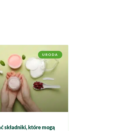
URODA
ć składniki, które mogą