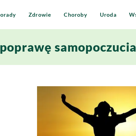
orady
Zdrowie
Choroby
Uroda
Ws
 poprawę samopoczuci