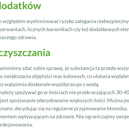
 dodatków
m względem wyeliminować ryzyko zalegania niebezpiecznyc
erwantach, licznych barwnikach czy też dodatkowych elem
 naszego zdrowia.
czyszczania
owinniśmy zdać sobie sprawę, że substancja ta przede wszy
ę do zwiększania objętości mas kałowych, co ułatwia wydale
bez wątpienia doskonale współpracuje z wodą.
należy spożywać go w ilościach nie przekraczających 30-40
 jest spożywanie zdecydowanie większych ilości. Można j
nami, decydując się na regularne przyjmowanie błonnika. 
mentem wpływającym na zdrowie. Nie ograniczajmy swojeg
unkcjonowania.