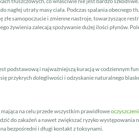
ch tłuszczowych, co właściwie nie jest bardzo szkodliwe
o nagłej utraty masy ciała. Podczas spalania obecnego tł
ię złe samopoczucie i zmienne nastroje, towarzyszące re
ego żywienia zalecają spożywanie dużej ilości płynów. Pole
u jest podstawową i najważniejszą kuracją w codziennym f
ę przykrych dolegliwości i odzyskanie naturalnego blasku
, mająca na celu przede wszystkim prawidłowe
oczyszczenie
zić do zakażeń a nawet zwiększać ryzyko występowania n
 na bezpośredni i długi kontakt z toksynami.