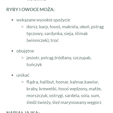
RYBY I OWOCE MOŻA:
wskazane wysokie spożycie
dorsz, karp, łosoś, makrela, okoń, pstrąg
tęczowy, sardynka, sieja, ślimak
(winniczek), troć
obojętne
jesiotr, pstrąg źródlany, szczupak,
tuńczyk
unikać
flądra, halibut, homar, kalmar,kawior,
kraby, krewetki, łosoś wędzony, małże,
morszczuk, ostrygi, sardela, sola, sum,
śledź świeży, śleź marynowany węgorz
NABIAŁ JAJKA: