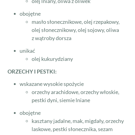
olej lniany, oliwa z oliwek
obojętne
masło słonecznikowe, olej rzepakowy,
olej słonecznikowy, olej sojowy, oliwa
z wątroby dorsza
unikać
olej kukurydziany
ORZECHY I PESTKI:
wskazane wysokie spożycie
orzechy arachidowe, orzechy włoskie,
pestki dyni, siemie lniane
obojętne
kasztany jadalne, mak, migdały, orzechy
laskowe, pestki słonecznika, sezam