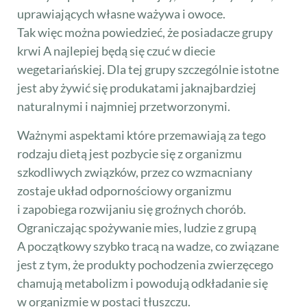
uprawiających własne ważywa i owoce.
Tak więc można powiedzieć, że posiadacze grupy
krwi A najlepiej będą się czuć w diecie
wegetariańskiej. Dla tej grupy szczególnie istotne
jest aby żywić się produkatami jaknajbardziej
naturalnymi i najmniej przetworzonymi.
Ważnymi aspektami które przemawiają za tego
rodzaju dietą jest pozbycie się z organizmu
szkodliwych związków, przez co wzmacniany
zostaje układ odpornościowy organizmu
i zapobiega rozwijaniu się groźnych chorób.
Ograniczając spożywanie mies, ludzie z grupą
A początkowy szybko tracą na wadze, co związane
jest z tym, że produkty pochodzenia zwierzęcego
chamują metabolizm i powodują odkładanie się
w organizmie w postaci tłuszczu.