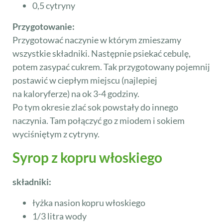
0,5 cytryny
Przygotowanie:
Przygotować naczynie w którym zmieszamy
wszystkie składniki. Następnie psiekać cebulę,
potem zasypać cukrem. Tak przygotowany pojemnij
postawić w ciepłym miejscu (najlepiej
na kaloryferze) na ok 3-4 godziny.
Po tym okresie zlać sok powstały do innego
naczynia. Tam połączyć go z miodem i sokiem
wyciśniętym z cytryny.
Syrop z kopru włoskiego
składniki:
łyżka nasion kopru włoskiego
1/3 litra wody