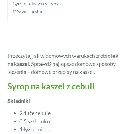
Syrop z oliwy i cytryny
Wywar z imbiru
Przeczytaj jak w domowych warukach zrobić
lek
na kaszel
. Sprawdź najlepsze domowe sposoby
leczenia – domowe przepisy na kaszel.
Syrop na kaszel z cebuli
Składniki
2 duże cebule
0,5 szkl. cukru
1 łyżka miodu