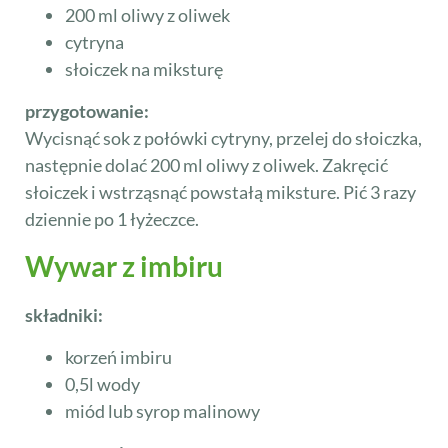
200 ml oliwy z oliwek
cytryna
słoiczek na miksturę
przygotowanie:
Wycisnąć sok z połówki cytryny, przelej do słoiczka,
następnie dolać 200 ml oliwy z oliwek. Zakręcić
słoiczek i wstrząsnąć powstałą miksture. Pić 3 razy
dziennie po 1 łyżeczce.
Wywar z imbiru
składniki:
korzeń imbiru
0,5l wody
miód lub syrop malinowy