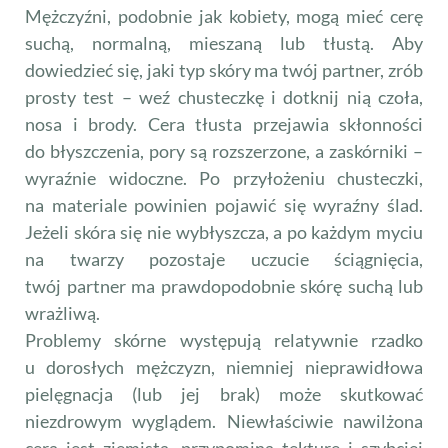
Mężczyźni, podobnie jak kobiety, mogą mieć cerę
suchą, normalną, mieszaną lub tłustą. Aby
dowiedzieć się, jaki typ skóry ma twój partner, zrób
prosty test – weź chusteczkę i dotknij nią czoła,
nosa i brody. Cera tłusta przejawia skłonności
do błyszczenia, pory są rozszerzone, a zaskórniki –
wyraźnie widoczne. Po przyłożeniu chusteczki,
na materiale powinien pojawić się wyraźny ślad.
Jeżeli skóra się nie wybłyszcza, a po każdym myciu
na twarzy pozostaje uczucie ściągnięcia,
twój partner ma prawdopodobnie skórę suchą lub
wrażliwą.
Problemy skórne występują relatywnie rzadko
u dorosłych mężczyzn, niemniej nieprawidłowa
pielęgnacja (lub jej brak) może skutkować
niezdrowym wyglądem. Niewłaściwie nawilżona
cera jest ziemista, przypomina tekturę i szybciej