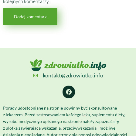
kolejnych komentarzy.
kontakt@zdrowiutko.info
Porady udostępniane na stronie powinny być skonsultowane
z lekarzem. Przed zastosowaniem każdego leku, suplementu diety,
wyrobu medycznego opisanego na stronie należy zapoznać się
z ulotką zawierającą wskazania, przeciwwskazania i możliwe
działania niepożądane. Autor strony nie ponosi odpowiedzialności