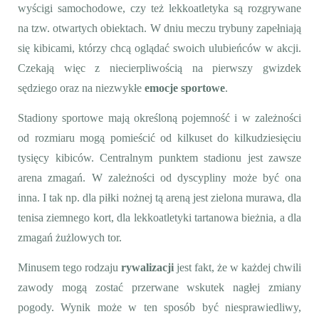
wyścigi samochodowe, czy też lekkoatletyka są rozgrywane
na tzw. otwartych obiektach. W dniu meczu trybuny zapełniają
się kibicami, którzy chcą oglądać swoich ulubieńców w akcji.
Czekają więc z niecierpliwością na pierwszy gwizdek
sędziego oraz na niezwykłe
emocje sportowe
.
Stadiony sportowe mają określoną pojemność i w zależności
od rozmiaru mogą pomieścić od kilkuset do kilkudziesięciu
tysięcy kibiców. Centralnym punktem stadionu jest zawsze
arena zmagań. W zależności od dyscypliny może być ona
inna. I tak np. dla piłki nożnej tą areną jest zielona murawa, dla
tenisa ziemnego kort, dla lekkoatletyki tartanowa bieżnia, a dla
zmagań żużlowych tor.
Minusem tego rodzaju
rywalizacji
jest fakt, że w każdej chwili
zawody mogą zostać przerwane wskutek nagłej zmiany
pogody. Wynik może w ten sposób być niesprawiedliwy,