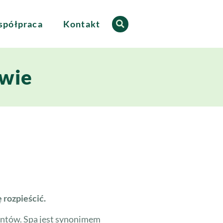
półpraca
Kontakt
twie
 rozpieścić.
ientów. Spa jest synonimem