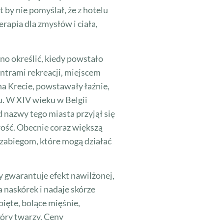
 by nie pomyślał, że z hotelu
rapia dla zmysłów i ciała,
no określić, kiedy powstało
entrami rekreacji, miejscem
na Krecie, powstawały łaźnie,
u. W XIV wieku w Belgii
d nazwy tego miasta przyjął się
wość. Obecnie coraz większą
 zabiegom, które mogą działać
 gwarantuje efekt nawilżonej,
 naskórek i nadaje skórze
ięte, bolące mięśnie,
kóry twarzy. Ceny