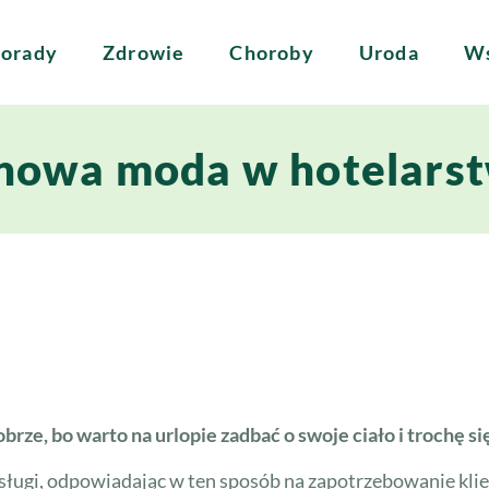
orady
Zdrowie
Choroby
Uroda
Ws
 nowa moda w hotelars
brze, bo warto na urlopie zadbać o swoje ciało i trochę się
i usługi, odpowiadając w ten sposób na zapotrzebowanie kl