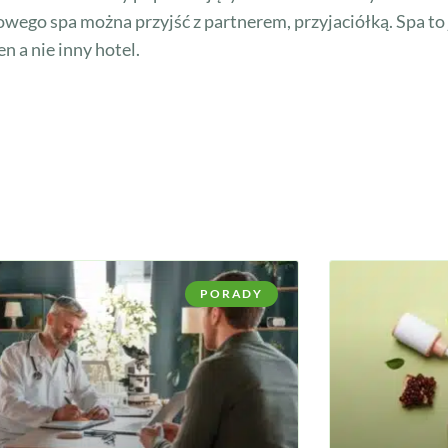
owego spa można przyjść z partnerem, przyjaciółką. Spa to
n a nie inny hotel.
PORADY