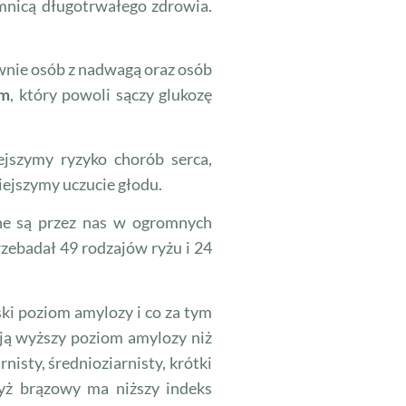
jemnicą długotrwałego zdrowia.
ównie osób z nadwagą oraz osób
ym
, który powoli sączy glukozę
jszymy ryzyko chorób serca,
iejszymy uczucie głodu.
ne są przez nas w ogromnych
rzebadał 49 rodzajów ryżu i 24
ki poziom amylozy i co za tym
mają wyższy poziom amylozy niż
isty, średnioziarnisty, krótki
ryż brązowy ma niższy indeks