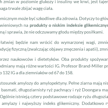
ich zmian w poziomie glukozy i insuliny we krwi, jest ta
aga trwale zbijać wagę ciała.
kemicznym może być szkodliwe dla zdrowia. Dotyczy to gł
ywieniowych na
produkty o niskim indeksie glikemiczn
ą i sprawia, że nie odczuwamy głodu między posiłkami.
łatwiej będzie nam wrócić do wymarzonej wagi, zmnie
cję fizyczną (zwalczając objawy zmęczenia i apatii), zmn
ą przez naukowców i dietetyków. Oba produkty spożywa
 odmiany mają różne wartości IG. Profesor Brand-Miller p
o 132 IG a dla ziemniaków od 67 do 158.
tosunek amylozy do amylopektyny. Pełne ziarna mają nis
jak basmati, długoziarnisty ryż pachnący i ryż Doongara 
Ogólnie istnieją cztery podstawowe rodzaje ryżu długoziarn
m amylazy i najwyższy indeks glikemiczny. Dodatkowo 