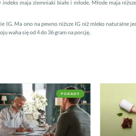
zy indeks maja ziemniaki białe i młode. Młode maja niżs
kie IG. Ma ono na pewno niższe IG niż mleko naturalne j
u waha się od 4 do 36 gram na porcję.
PORADY