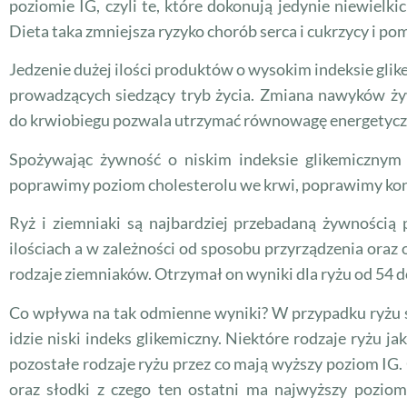
poziomie IG, czyli te, które dokonują jedynie niewielk
Dieta taka zmniejsza ryzyko chorób serca i cukrzycy i pom
Jedzenie dużej ilości produktów o wysokim indeksie gli
prowadzących siedzący tryb życia. Zmiana nawyków ż
do krwiobiegu pozwala utrzymać równowagę energetyczn
Spożywając żywność o niskim indeksie glikemicznym 
poprawimy poziom cholesterolu we krwi, poprawimy kondy
Ryż i ziemniaki są najbardziej przebadaną żywności
ilościach a w zależności od sposobu przyrządzenia oraz
rodzaje ziemniaków. Otrzymał on wyniki dla ryżu od 54 d
Co wpływa na tak odmienne wyniki? W przypadku ryżu s
idzie niski indeks glikemiczny. Niektóre rodzaje ryżu 
pozostałe rodzaje ryżu przez co mają wyższy poziom IG. 
oraz słodki z czego ten ostatni ma najwyższy pozio