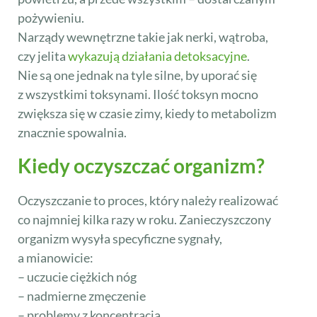
pożywieniu.
Narządy wewnętrzne takie jak nerki, wątroba,
czy jelita
wykazują działania detoksacyjne
.
Nie są one jednak na tyle silne, by uporać się
z wszystkimi toksynami. Ilość toksyn mocno
zwiększa się w czasie zimy, kiedy to metabolizm
znacznie spowalnia.
Kiedy oczyszczać organizm?
Oczyszczanie to proces, który należy realizować
co najmniej kilka razy w roku. Zanieczyszczony
organizm wysyła specyficzne sygnały,
a mianowicie:
– uczucie ciężkich nóg
– nadmierne zmęczenie
– problemy z koncentracją