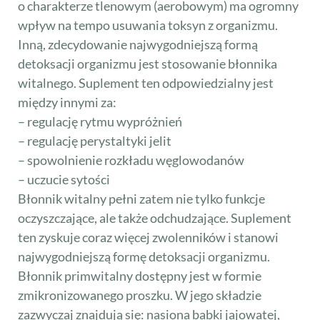
o charakterze tlenowym (aerobowym) ma ogromny
wpływ na tempo usuwania toksyn z organizmu.
Inną, zdecydowanie najwygodniejszą formą
detoksacji organizmu jest stosowanie błonnika
witalnego. Suplement ten odpowiedzialny jest
między innymi za:
– regulację rytmu wypróżnień
– regulację perystaltyki jelit
– spowolnienie rozkładu węglowodanów
– uczucie sytości
Błonnik witalny pełni zatem nie tylko funkcje
oczyszczające, ale także odchudzające. Suplement
ten zyskuje coraz więcej zwolenników i stanowi
najwygodniejszą formę detoksacji organizmu.
Błonnik primwitalny dostępny jest w formie
zmikronizowanego proszku. W jego składzie
zazwyczaj znajdują się: nasiona babki jajowatej,