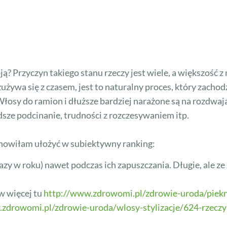
oją? Przyczyn takiego stanu rzeczy jest wiele, a większość 
zużywa się z czasem, jest to naturalny proces, który zach
osy do ramion i dłuższe bardziej narażone są na rozdwaja
dsze podcinanie, trudności z rozczesywaniem itp.
anowiłam ułożyć w subiektywny ranking:
azy w roku) nawet podczas ich zapuszczania. Długie, ale
w więcej tu
http://www.zdrowomi.pl/zdrowie-uroda/piekn
zdrowomi.pl/zdrowie-uroda/wlosy-stylizacje/624-rzeczy-