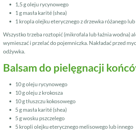
1,5 g oleju rycynowego
1 g masła karité (shea)
1 kropla olejku eterycznego z drzewka różanego lub
Wszystko trzeba roztopić (mikrofala lub łaźnia wodna) al
wymieszać i przelać do pojemniczka. Nakładać przed my
odżywka.
Balsam do pielęgnacji koń
10 g oleju rycynowego
10 g oleju z krokosza
10 g tłuszczu kokosowego
5 g masła karité (shea)
5 g wosku pszczelego
5 kropli olejku eterycznego melisowego lub innego