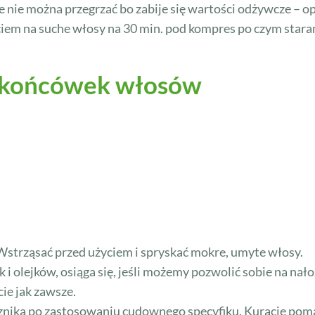
e nie można przegrzać bo zabije się wartości odżywcze – o
ciem na suche włosy na 30 min. pod kompres po czym sta
ch końcówek włosów
 Wstrząsać przed użyciem i spryskać mokre, umyte włosy.
 olejków, osiąga się, jeśli możemy pozwolić sobie na nał
ie jak zawsze.
znika po zastosowaniu cudownego specyfiku. Kuracje poma