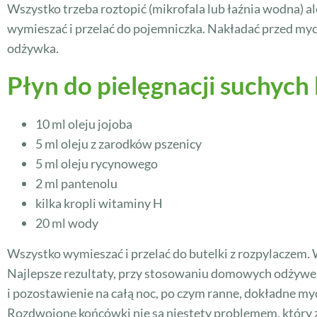
Wszystko trzeba roztopić (mikrofala lub łaźnia wodna) al
wymieszać i przelać do pojemniczka. Nakładać przed my
odżywka.
Płyn do pielęgnacji suchy
10 ml oleju jojoba
5 ml oleju z zarodków pszenicy
5 ml oleju rycynowego
2 ml pantenolu
kilka kropli witaminy H
20 ml wody
Wszystko wymieszać i przelać do butelki z rozpylaczem.
Najlepsze rezultaty, przy stosowaniu domowych odżywek i
i pozostawienie na całą noc, po czym ranne, dokładne myc
Rozdwojone końcówki nie są niestety problemem, który 