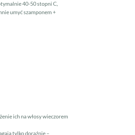
ptymalnie 40-50 stopni C,
rannie umyć szamponem +
ożenie ich na włosy wieczorem
gają tylko doraźnie –