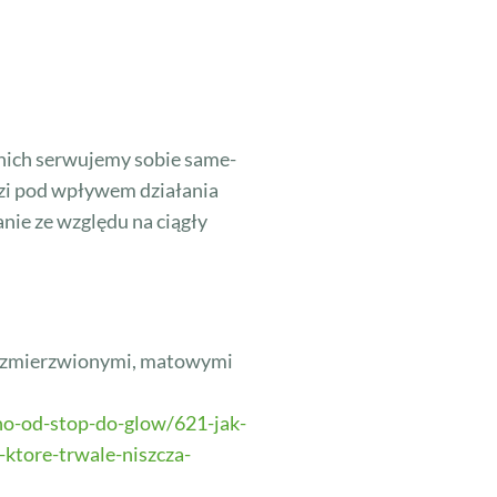
z nich serwujemy sobie same-
odzi pod wpływem działania
nie ze względu na ciągły
 ze zmierzwionymi, matowymi
o-od-stop-do-glow/621-jak-
ktore-trwale-niszcza-