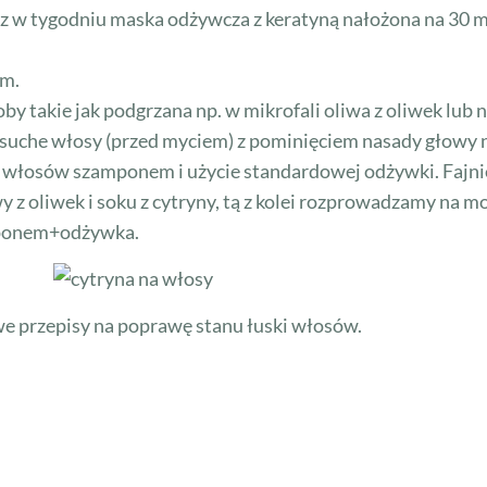
w tygodniu maska odżywcza z keratyną nałożona na 30 mi
im.
y takie jak podgrzana np. w mikrofali oliwa z oliwek lub 
suche włosy (przed myciem) z pominięciem nasady głowy n
 włosów szamponem i użycie standardowej odżywki. Fajnie
wy z oliwek i soku z cytryny, tą z kolei rozprowadzamy na
mponem+odżywka.
we przepisy na poprawę stanu łuski włosów.