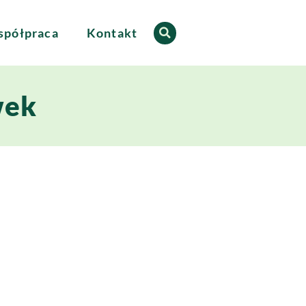
półpraca
Kontakt
wek