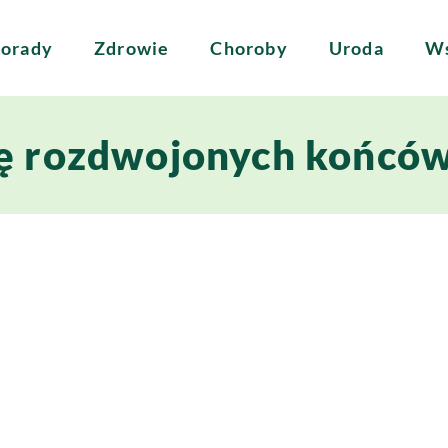
orady
Zdrowie
Choroby
Uroda
Ws
ię rozdwojonych końcó