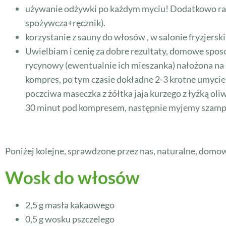
używanie odżywki po każdym myciu! Dodatkowo raz 
spożywcza+ręcznik).
korzystanie z sauny do włosów , w salonie fryzjersk
Uwielbiam i cenię za dobre rezultaty, domowe sposob
rycynowy (ewentualnie ich mieszanka) nałożona na 
kompres, po tym czasie dokładne 2-3 krotne umycie
poczciwa maseczka z żółtka jaja kurzego z łyżką oli
30 minut pod kompresem, następnie myjemy sza
Poniżej kolejne, sprawdzone przez nas, naturalne, domo
Wosk do włosów
2,5 g masła kakaowego
0,5 g wosku pszczelego