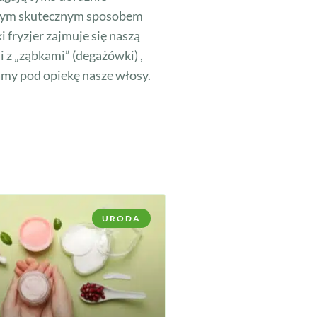
dynym skutecznym sposobem
 fryzjer zajmuje się naszą
 z „ząbkami” (degażówki) ,
amy pod opiekę nasze włosy.
URODA