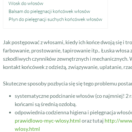
Wosk do włosów
Balsam do pielęgnacji końcówek włosów
Płyn do pielęgnacji suchych końcówek włosów
Jak postępować z włosami, kiedy ich końce dwoją się i tr
farbowanie, prostowanie, tapirowanie itp.. Łuska włosa 
szkodliwych czynników zewnętrznych i mechanicznych. Wł
kontakt końcówek z odzieżą, związywanie, uplatanie, rza
Skuteczne sposoby pozbycia się się tego problemu post
systematyczne podcinanie włosów (co najmniej! 2 r
końcami są średnią ozdobą.
odpowiednia codzienna higiena i pielęgnacja włosó
prawidlowo-myc-wlosy.html
oraz tutaj
http://www.
wlosy.html