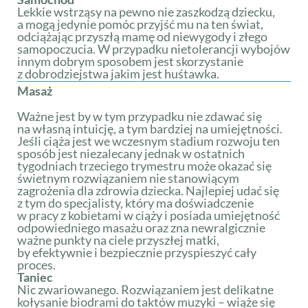
Lekkie wstrząsy na pewno nie zaszkodzą dziecku,
a mogą jedynie pomóc przyjść mu na ten świat,
odciążając przyszłą mamę od niewygody i złego
samopoczucia. W przypadku nietolerancji wybojów
innym dobrym sposobem jest skorzystanie
z dobrodziejstwa jakim jest huśtawka.
Masaż
Ważne jest by w tym przypadku nie zdawać się
na własną intuicję, a tym bardziej na umiejętności.
Jeśli ciąża jest we wczesnym stadium rozwoju ten
sposób jest niezalecany jednak w ostatnich
tygodniach trzeciego trymestru może okazać się
świetnym rozwiązaniem nie stanowiącym
zagrożenia dla zdrowia dziecka. Najlepiej udać się
z tym do specjalisty, który ma doświadczenie
w pracy z kobietami w ciąży i posiada umiejętność
odpowiedniego masażu oraz zna newralgicznie
ważne punkty na ciele przyszłej matki,
by efektywnie i bezpiecznie przyspieszyć cały
proces.
Taniec
Nic zwariowanego. Rozwiązaniem jest delikatne
kołysanie biodrami do taktów muzyki – wiąże się