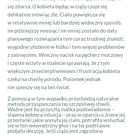
się zdarza, iż kobieta będąc w ciąży czuje się
delikatnie mówiąc źle. Ciało powiększa się
w relatywnie mniej lub bardziej widoczny sposób,
im późniejszy miesiąc i im mniej zostało do daty
planowego rozwiązania tym coraz trudniej znaleźć
wygodne ułożenie w łóżku i tym więcej problemów
z zaśnięciem. Wieczny nacisk na pęcherz moczowy
i częste wizyty w toalecie sprawiają, że z tym
większym zniecierpliwieniem i frustracją kobieta
czeka na chwilę porodu. Potomek jednak
nie spieszy się na ten świat.
Z pomocą w tym wypadku przychodzą naturalne
metody przyspieszania tej szczęśliwej chwili.
Ważne jest by przyszłą matka podświadomie –
sławna kobieca intuicja – oraz w oparciu o znane jej
przesłanki jakie wysyła jej ciało, potrafiła wsłuchać
się w ten wewnętrzny głos i na tej podstawie
podjęła decyzję. Jeśli ciąża jest zagrożona