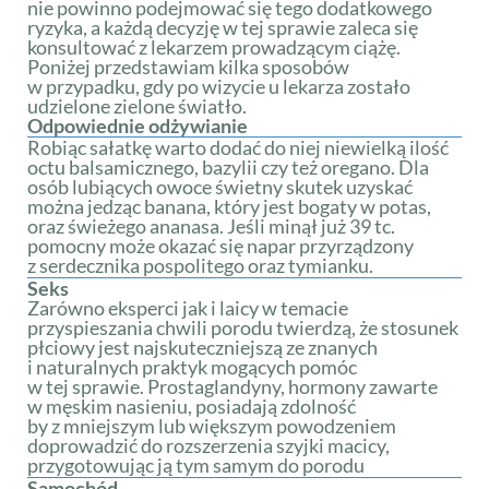
nie powinno podejmować się tego dodatkowego
ryzyka, a każdą decyzję w tej sprawie zaleca się
konsultować z lekarzem prowadzącym ciążę.
Poniżej przedstawiam kilka sposobów
w przypadku, gdy po wizycie u lekarza zostało
udzielone zielone światło.
Odpowiednie odżywianie
Robiąc sałatkę warto dodać do niej niewielką ilość
octu balsamicznego, bazylii czy też oregano. Dla
osób lubiących owoce świetny skutek uzyskać
można jedząc banana, który jest bogaty w potas,
oraz świeżego ananasa. Jeśli minął już 39 tc.
pomocny może okazać się napar przyrządzony
z serdecznika pospolitego oraz tymianku.
Seks
Zarówno eksperci jak i laicy w temacie
przyspieszania chwili porodu twierdzą, że stosunek
płciowy jest najskuteczniejszą ze znanych
i naturalnych praktyk mogących pomóc
w tej sprawie. Prostaglandyny, hormony zawarte
w męskim nasieniu, posiadają zdolność
by z mniejszym lub większym powodzeniem
doprowadzić do rozszerzenia szyjki macicy,
przygotowując ją tym samym do porodu
Samochód