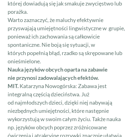
której dowiadują się jak smakuje zwycięstwo lub
porażka.
Warto zaznaczyć, że maluchy efektywnie
przyswajają umiejętności lingwistyczne w grupie,
ponieważ ich zachowania są całkowicie
spontaniczne. Nie boją się sytuacji, w
których popełnią błąd, rzadko są skrępowane lub
onieśmielone.
Nauka języków obcych oparta na zabawie
nie przynosi zadowalających efektów.
MIT.
Katarzyna Nowogórska: Zabawa jest
integralną częścią dzieciństwa. Już
od najmłodszych dzieci, dzięki niej nabywają
niezbędnych umiejętności, które następnie
wykorzystują w swoim całym życiu. Także nauka
np. języków obcych poprzez zróżnicowane
ćwiczenia i atrakcyjne rozrywki znacznie ułatwia