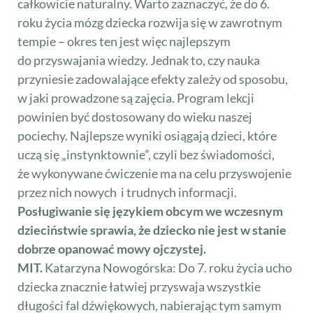
całkowicie naturalny. Warto zaznaczyć, że do 6.
roku życia mózg dziecka rozwija się w zawrotnym
tempie – okres ten jest więc najlepszym
do przyswajania wiedzy. Jednak to, czy nauka
przyniesie zadowalające efekty zależy od sposobu,
w jaki prowadzone są zajęcia. Program lekcji
powinien być dostosowany do wieku naszej
pociechy. Najlepsze wyniki osiągają dzieci, które
uczą się „instynktownie”, czyli bez świadomości,
że wykonywane ćwiczenie ma na celu przyswojenie
przez nich nowych i trudnych informacji.
Posługiwanie się językiem obcym we wczesnym
dzieciństwie sprawia, że dziecko nie jest w stanie
dobrze opanować mowy ojczystej.
MIT.
Katarzyna Nowogórska: Do 7. roku życia ucho
dziecka znacznie łatwiej przyswaja wszystkie
długości fal dźwiękowych, nabierając tym samym