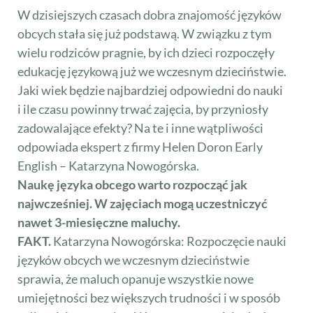
W dzisiejszych czasach dobra znajomość języków
obcych stała się już podstawą. W związku z tym
wielu rodziców pragnie, by ich dzieci rozpoczęły
edukację językową już we wczesnym dzieciństwie.
Jaki wiek będzie najbardziej odpowiedni do nauki
i ile czasu powinny trwać zajęcia, by przyniosły
zadowalające efekty? Na te i inne wątpliwości
odpowiada ekspert z firmy Helen Doron Early
English – Katarzyna Nowogórska.
Naukę języka obcego warto rozpocząć jak
najwcześniej. W zajęciach mogą uczestniczyć
nawet 3-miesięczne maluchy.
FAKT.
Katarzyna Nowogórska: Rozpoczęcie nauki
języków obcych we wczesnym dzieciństwie
sprawia, że maluch opanuje wszystkie nowe
umiejętności bez większych trudności i w sposób