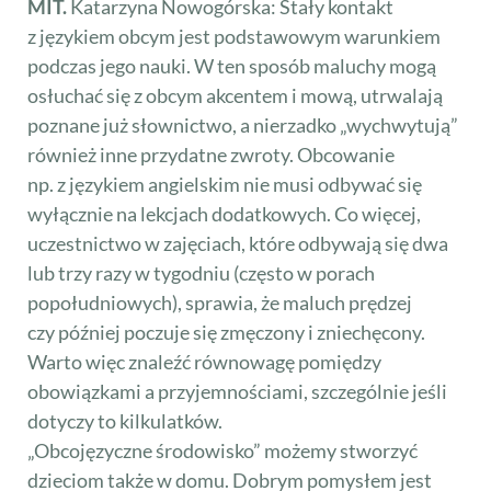
MIT.
Katarzyna Nowogórska: Stały kontakt
z językiem obcym jest podstawowym warunkiem
podczas jego nauki. W ten sposób maluchy mogą
osłuchać się z obcym akcentem i mową, utrwalają
poznane już słownictwo, a nierzadko „wychwytują”
również inne przydatne zwroty. Obcowanie
np. z językiem angielskim nie musi odbywać się
wyłącznie na lekcjach dodatkowych. Co więcej,
uczestnictwo w zajęciach, które odbywają się dwa
lub trzy razy w tygodniu (często w porach
popołudniowych), sprawia, że maluch prędzej
czy później poczuje się zmęczony i zniechęcony.
Warto więc znaleźć równowagę pomiędzy
obowiązkami a przyjemnościami, szczególnie jeśli
dotyczy to kilkulatków.
„Obcojęzyczne środowisko” możemy stworzyć
dzieciom także w domu. Dobrym pomysłem jest