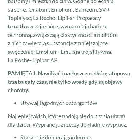
balsamy i mleczka do ciała. Godne polecania
są serie: Oilatum, Emolium, Balneum, SVR-
Topialyse, La Roche- Lipikar. Preparaty
te natłuszczają skórę, wzmacniają barierę
ochronną, zwiększają elastyczność, a niektóre
z nich zawierają substancje zmniejszające
swędzenie: Emolium- Emulsja trójaktywna,
La Roche- Lipikar AP.
PAMIĘTAJ: Nawilżać i natłuszczać skórę atopową
trzeba cały czas, nie tylko wtedy gdy są objawy
choroby.
Używaj łagodnych detergentów
Najlepiej takich, które nadają się do prania ubrań
dla dzieci. Wyprane już rzeczy dokładnie wypłucz.
Starannie dobieraj garderobę.