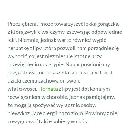
Napar z lipy przy gorączce
Przeziębieniu może towarzyszyć lekka gorączka,
z którą zwykle walczymy, zażywając odpowiednie
leki. Niemniej jednak warto również wypić
herbatkę z lipy, która pozwoli nam porządnie się
wypocić, co jest niezmiernie istotne przy
przeziębieniu czy grypie. Napar powinniśmy
przygotować nie z saszetki, a z suszonych ziół,
dzięki czemu zachowa on swoje
właściwości.
Herbata
z lipy jest doskonałym
rozwiązaniem w chorobie, jednak pamiętajmy,
że mogą ją spożywać wyłącznie osoby,
niewykazujące alergii na to zioło. Powinny z niej
zrezygnować także kobiety w ciąży.