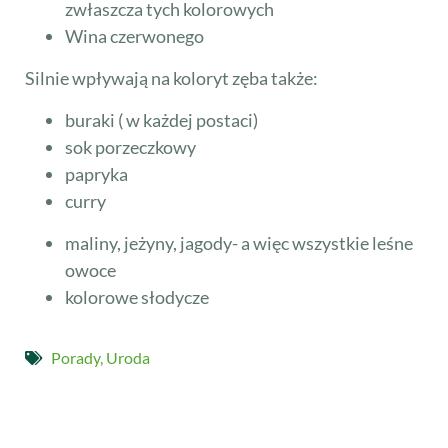
zwłaszcza tych kolorowych
Wina czerwonego
Silnie wpływają na koloryt zęba także:
buraki ( w każdej postaci)
sok porzeczkowy
papryka
curry
maliny, jeżyny, jagody- a więc wszystkie leśne
owoce
kolorowe słodycze
Porady
,
Uroda