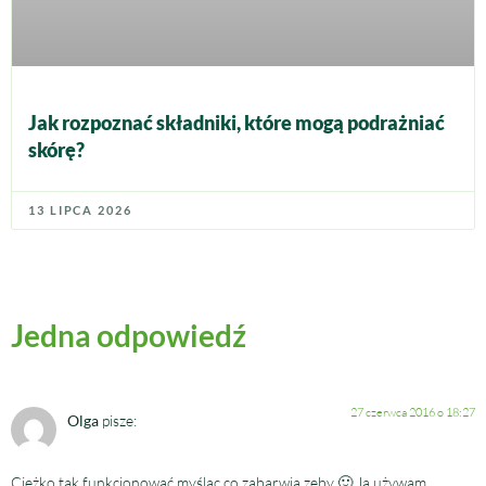
Jak rozpoznać składniki, które mogą podrażniać
skórę?
13 LIPCA 2026
Jedna odpowiedź
27 czerwca 2016 o 18:27
Olga
pisze:
Ciężko tak funkcjonować myśląc co zabarwia zęby 🙂 Ja używam