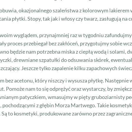
 obuwia, okazjonalnego szaleństwa z kolorowym lakierem w
nia płytki. Stopy, tak jak i włosy czy twarz, zasługują na 
 swoim wyglądem, przynajmniej raz w tygodniu zafundujmy 
 cały proces przebiegał bez zakłóceń, przygotujmy sobie wc
wno będzie nam potrzebna miska z ciepłą wodą i solami, dw
nożyczki, drewniane szpatułki do odsuwania skórek, ewentu
zczający. Jeszcze tylko zapalenie kilku zapachowych świecz
em bez acetonu, który niszczy i wysusza płytkę. Następni
t. Pomoże nam to się odprężyć oraz wystarczy, by zmiękcz
rewnianym patyczkiem, wmasujmy w pięty gruboziarnisty pee
i, pochodzącymi z głębin Morza Martwego. Takie kosmetyk
e. Są to kosmetyki, produkowane zarówno przez zagraniczne