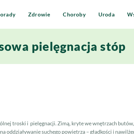
orady
Zdrowie
Choroby
Uroda
Ws
owa pielęgnacja stóp
lnej troski i pielęgnacji. Zimą, kryte we wnętrzach butó
 na oddziaływanie suchego powietrza – gładkości i nawilże