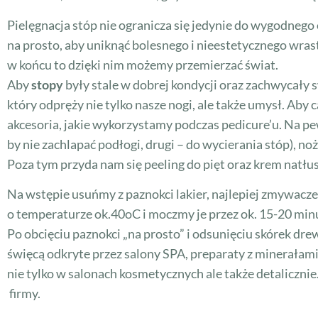
Pielęgnacja stóp nie ogranicza się jedynie do wygodnego
na prosto, aby uniknąć bolesnego i nieestetycznego wrasta
w końcu to dzięki nim możemy przemierzać świat.
Aby
stopy
były stale w dobrej kondycji oraz zachwycały
który odpręży nie tylko nasze nogi, ale także umysł. Aby
akcesoria, jakie wykorzystamy podczas pedicure’u. Na pe
by nie zachlapać podłogi, drugi – do wycierania stóp), 
Poza tym przyda nam się peeling do pięt oraz krem natłus
Na wstępie usuńmy z paznokci lakier, najlepiej zmywacz
o temperaturze ok.40oC i moczmy je przez ok. 15-20 minu
Po obcięciu paznokci „na prosto” i odsunięciu skórek d
święcą odkryte przez salony SPA, preparaty z minerałam
nie tylko w salonach kosmetycznych ale także detaliczni
firmy.