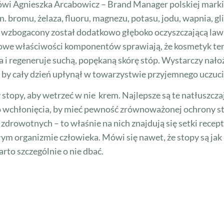
wi Agnieszka Arcabowicz – Brand Manager polskiej marki
. bromu, żelaza, fluoru, magnezu, potasu, jodu, wapnia, g
ion wzbogacony został dodatkowo głęboko oczyszczającą la
owe właściwości komponentów sprawiają, że kosmetyk ten
 i regeneruje suchą, popękaną skórę stóp. Wystarczy nałoż
 by cały dzień upłynął w towarzystwie przyjemnego uczucie 
opy, aby wetrzeć w nie krem. Najlepsze są te natłuszczaj
 wchłonięcia, by mieć pewność zrównoważonej ochrony stó
e zdrowotnych – to właśnie na nich znajdują się setki rec
ym organizmie człowieka. Mówi się nawet, że stopy są jak
arto szczególnie o nie dbać.