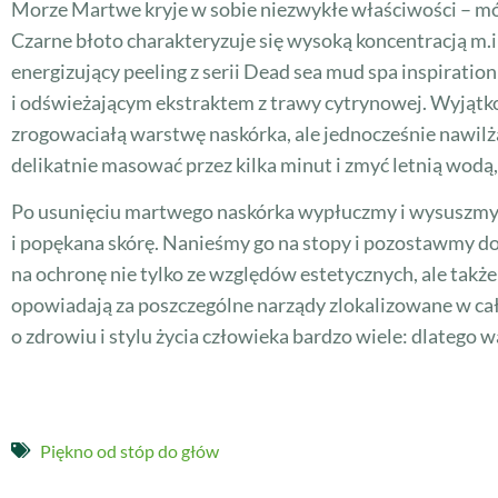
Morze Martwe kryje w sobie niezwykłe właściwości – mó
Czarne błoto charakteryzuje się wysoką koncentracją m.in
energizujący peeling z serii Dead sea mud spa inspirat
i odświeżającym ekstraktem z trawy cytrynowej. Wyjątk
zrogowaciałą warstwę naskórka, ale jednocześnie nawilża
delikatnie masować przez kilka minut i zmyć letnią wodą,
Po usunięciu martwego naskórka wypłuczmy i wysuszmy st
i popękana skórę. Nanieśmy go na stopy i pozostawmy do
na ochronę nie tylko ze względów estetycznych, ale takż
opowiadają za poszczególne narządy zlokalizowane w cał
o zdrowiu i stylu życia człowieka bardzo wiele: dlatego w
Piękno od stóp do głów