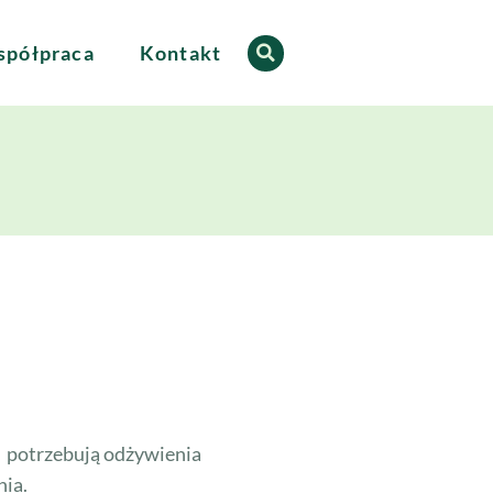
półpraca
Kontakt
w, potrzebują odżywienia
nia.