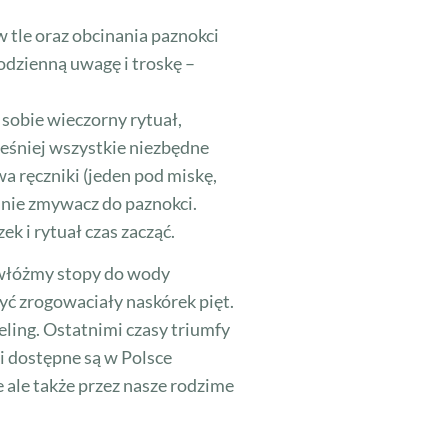
 tle oraz obcinania paznokci
codzienną uwagę i troskę –
sobie wieczorny rytuał,
ześniej wszystkie niezbędne
a ręczniki (jeden pod miskę,
alnie zmywacz do paznokci.
ek i rytuał czas zacząć.
e włóżmy stopy do wody
yć zrogowaciały naskórek pięt.
ling. Ostatnimi czasy triumfy
i dostępne są w Polsce
 ale także przez nasze rodzime