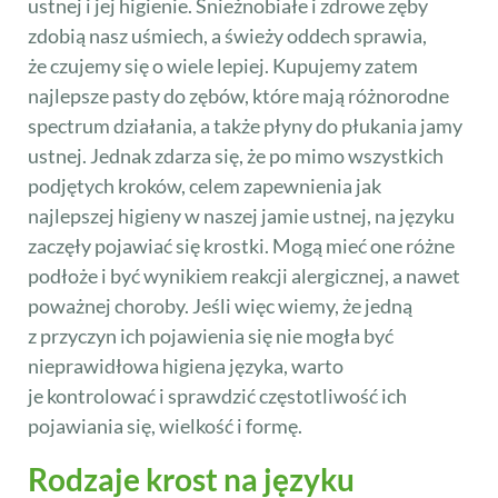
ustnej i jej higienie. Śnieżnobiałe i zdrowe zęby
zdobią nasz uśmiech, a świeży oddech sprawia,
że czujemy się o wiele lepiej. Kupujemy zatem
najlepsze pasty do zębów, które mają różnorodne
spectrum działania, a także płyny do płukania jamy
ustnej. Jednak zdarza się, że po mimo wszystkich
podjętych kroków, celem zapewnienia jak
najlepszej higieny w naszej jamie ustnej, na języku
zaczęły pojawiać się krostki. Mogą mieć one różne
podłoże i być wynikiem reakcji alergicznej, a nawet
poważnej choroby. Jeśli więc wiemy, że jedną
z przyczyn ich pojawienia się nie mogła być
nieprawidłowa higiena języka, warto
je kontrolować i sprawdzić częstotliwość ich
pojawiania się, wielkość i formę.
Rodzaje krost na języku