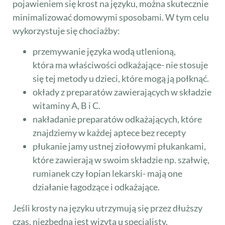
pojawieniem się krost na języku, można skutecznie
minimalizować domowymi sposobami. W tym celu
wykorzystuje się chociażby:
przemywanie języka wodą utlenioną,
która ma właściwości odkażające- nie stosuje
się tej metody u dzieci, które mogą ją połknąć.
okłady z preparatów zawierających w składzie
witaminy A, B i C.
nakładanie preparatów odkażających, które
znajdziemy w każdej aptece bez recepty
płukanie jamy ustnej ziołowymi płukankami,
które zawierają w swoim składzie np. szałwię,
rumianek czy łopian lekarski- mają one
działanie łagodzące i odkażające.
Jeśli krosty na języku utrzymują się przez dłuższy
czas, niezbędna jest wizyta u specjalisty.