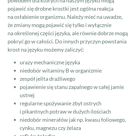
powodem dla których na naszym języku mogą
pojawić się drobne krostki jest ogólna reakcja
na osłabienie organizmu. Należy mieć na uwadze,
że zmiany mogą pojawić się tylko i wyłącznie
na określonej części języka, ale równie dobrze mogą
pokryć go w całości. Do innych przyczyn powstania
krost na języku możemy zaliczyć:
urazy mechaniczne języka
niedobór witaminy B w organizmie
zespół jelita drażliwego
pojawienie się stanu zapalnego w całej jamie
ustnej
regularne spożywanie zbyt ostrych
i pikantnych potraw w dużych ilościach
niedobór minerałów jak np. kwasu foliowego,
cynku, magnezu czy żelaza
refluks żołądka