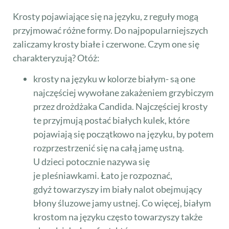
Krosty pojawiające się na języku, z reguły mogą
przyjmować różne formy. Do najpopularniejszych
zaliczamy krosty białe i czerwone. Czym one się
charakteryzują? Otóż:
krosty na języku w kolorze białym- są one
najczęściej wywołane zakażeniem grzybiczym
przez drożdżaka Candida. Najczęściej krosty
te przyjmują postać białych kulek, które
pojawiają się początkowo na języku, by potem
rozprzestrzenić się na całą jamę ustną.
U dzieci potocznie nazywa się
je pleśniawkami. Łato je rozpoznać,
gdyż towarzyszy im biały nalot obejmujący
błony śluzowe jamy ustnej. Co więcej, białym
krostom na języku często towarzyszy także