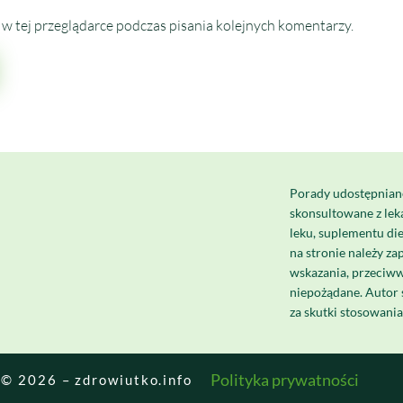
w tej przeglądarce podczas pisania kolejnych komentarzy.
Porady udostępnian
skonsultowane z le
leku, suplementu di
na stronie należy za
wskazania, przeciww
niepożądane. Autor 
za skutki stosowani
Polityka prywatności
© 2026 – zdrowiutko.info