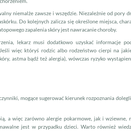
schorzeniem.
ny niemalże zawsze i wszędzie. Niezależnie od pory dni
skórku. Do kolejnych zalicza się określone miejsca, char
 atopowego zapalenia skóry jest nawracanie choroby.
orzenia, lekarz musi dodatkowo uzyskać informacje 
Jeśli więc któryś rodzic albo rodzeństwo cierpi na jak
kóry, astma bądź też alergia), wówczas ryzyko wystąpie
e czynniki, mogące sugerować kierunek rozpoznania doleg
pią, a więc zarówno alergie pokarmowe, jak i wziewne
znawalne jest w przypadku dzieci. Warto również wiedz