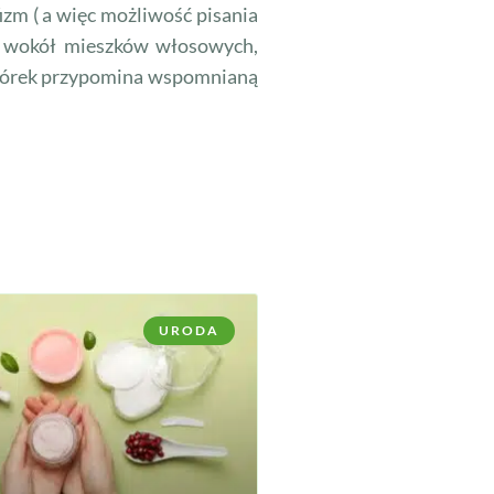
izm ( a więc możliwość pisania
ka wokół mieszków włosowych,
 naskórek przypomina wspomnianą
URODA