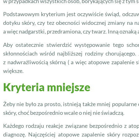
w przypadkach wszystkich osób, borykających się z tym 
Podstawowym kryterium jest oczywiście świąd, odczuwal
dotyku skóry, czy tez obecności widocznej zmiany na na
a więc nadgarstki, przedramiona, czy twarz. Inną oznaką
Aby ostatecznie stwierdzić występowanie tego sch
skłonnościach wśród najbliższej rodziny chorującego. 
z nadwrażliwością skórną ( a więc atopowe zapalenie s
większe.
Kryteria mniejsze
Żeby nie było za prosto, istnieją także mniej popularn
skóry, choć bezpośrednio wcale o niej nie świadczą.
Każdego rodzaju reakcje związane bezpośrednio z ato
diagnozę. Najczęściej atopowe zapalenie skóry rozpo