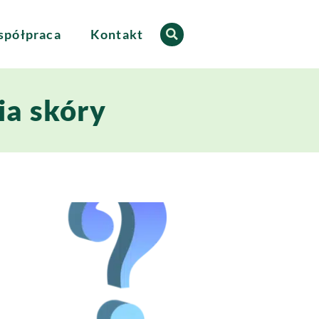
półpraca
Kontakt
ia skóry