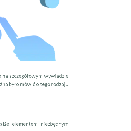
ne na szczegółowym wywiadzie
ożna było mówić o tego rodzaju
emalże elementem niezbędnym