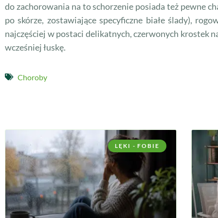
do zachorowania na to schorzenie posiada też pewne char
po skórze, zostawiające specyficzne białe ślady), ro
najczęściej w postaci delikatnych, czerwonych krostek na
wcześniej łuskę.
Choroby
LĘKI - FOBIE