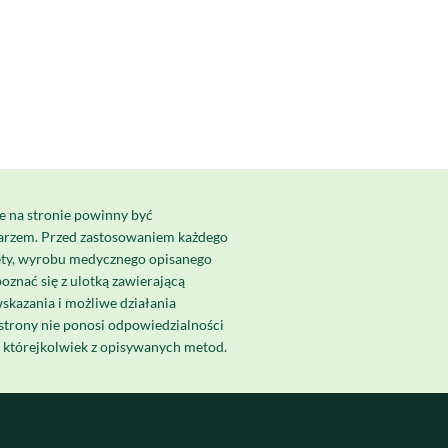
e na stronie powinny być
karzem. Przed zastosowaniem każdego
ety, wyrobu medycznego opisanego
poznać się z ulotką zawierającą
skazania i możliwe działania
strony nie ponosi odpowiedzialności
a którejkolwiek z opisywanych metod.