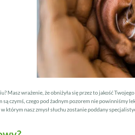
iu? Masz wrażenie, że obniżyła się przez to jakość Twojeg
m są czymś, czego pod żadnym pozorem nie powinniśmy lek
w którym nasz zmysł słuchu zostanie poddany specjalistyc
howy?