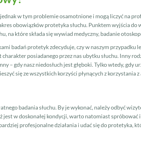
jednak w tym problemie osamotnione i mogą liczyć na pro
zakres obowiązków protetyka słuchu. Punktem wyjścia do 
hu, na które składa się wywiad medyczny, badanie otoskop
ami badań protetyk zdecyduje, czy w naszym przypadku lep
st charakter posiadanego przez nas ubytku słuchu. Inny ro
ny – gdy nasz niedosłuch jest głęboki. Tylko wtedy, gdy ur
eszyć się ze wszystkich korzyści płynących z korzystania 
płatnego badania słuchu. By je wykonać, należy odbyć wizyt
ciąż jest w doskonałej kondycji, warto natomiast spróbować
rdziej profesjonalne działania i udać się do protetyka, 