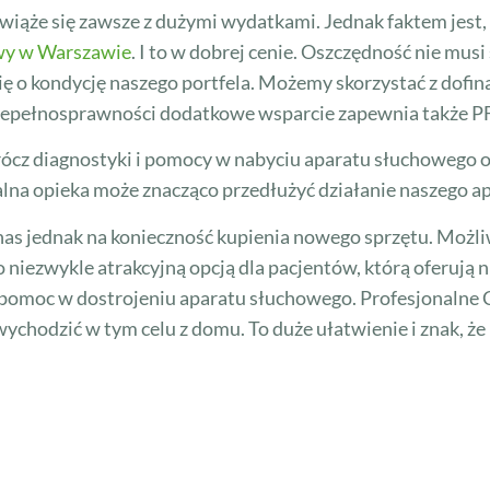
iąże się zawsze z dużymi wydatkami. Jednak faktem jest, 
wy w Warszawie
. I to w dobrej cenie. Oszczędność nie musi
się o kondycję naszego portfela. Możemy skorzystać z dof
niepełnosprawności dodatkowe wsparcie zapewnia także 
ócz diagnostyki i pomocy w nabyciu aparatu słuchowego 
lna opieka może znacząco przedłużyć działanie naszego ap
 nas jednak na konieczność kupienia nowego sprzętu. Możli
o niezwykle atrakcyjną opcją dla pacjentów, którą oferują
na pomoc w dostrojeniu aparatu słuchowego. Profesjonalne
ychodzić w tym celu z domu. To duże ułatwienie i znak, ż