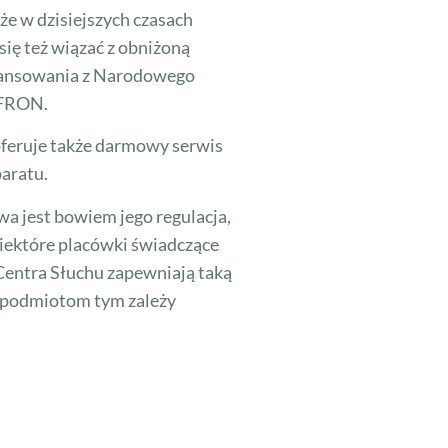
że w dzisiejszych czasach
 się też wiązać z obniżoną
inansowania z Narodowego
PFRON.
oferuje także darmowy serwis
aratu.
wa jest bowiem jego regulacja,
 niektóre placówki świadczące
 Centra Słuchu zapewniają taką
e podmiotom tym zależy