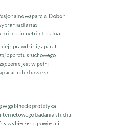
fesjonalne wsparcie. Dobór
wybrania dla nas
em i audiometria tonalna.
iej sprawdzi się aparat
dzaj aparatu słuchowego
ządzenie jest w pełni
z aparatu słuchowego.
ę w gabinecie protetyka
 internetowego badania słuchu.
który wybierze odpowiedni