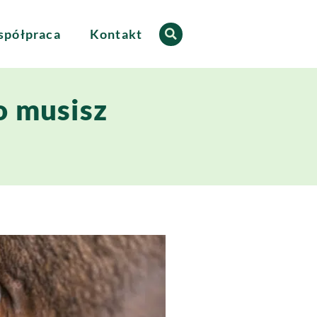
półpraca
Kontakt
o musisz