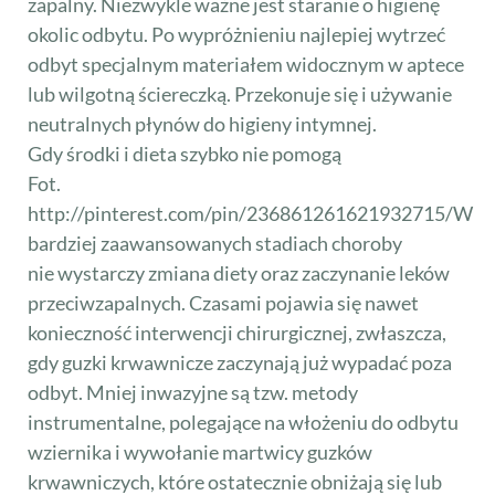
zapalny. Niezwykle ważne jest staranie o higienę
okolic odbytu. Po wypróżnieniu najlepiej wytrzeć
odbyt specjalnym materiałem widocznym w aptece
lub wilgotną ściereczką. Przekonuje się i używanie
neutralnych płynów do higieny intymnej.
Gdy środki i dieta szybko nie pomogą
Fot.
http://pinterest.com/pin/236861261621932715/W
bardziej zaawansowanych stadiach choroby
nie wystarczy zmiana diety oraz zaczynanie leków
przeciwzapalnych. Czasami pojawia się nawet
konieczność interwencji chirurgicznej, zwłaszcza,
gdy guzki krwawnicze zaczynają już wypadać poza
odbyt. Mniej inwazyjne są tzw. metody
instrumentalne, polegające na włożeniu do odbytu
wziernika i wywołanie martwicy guzków
krwawniczych, które ostatecznie obniżają się lub