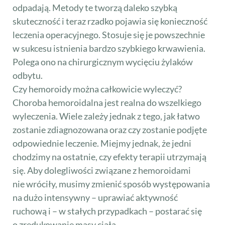
odpadają. Metody te tworzą daleko szybką
skuteczność i teraz rzadko pojawia się konieczność
leczenia operacyjnego. Stosuje się je powszechnie
w sukcesu istnienia bardzo szybkiego krwawienia.
Polega ono na chirurgicznym wycięciu żylaków
odbytu.
Czy hemoroidy można całkowicie wyleczyć?
Choroba hemoroidalna jest realna do wszelkiego
wyleczenia. Wiele zależy jednak z tego, jak łatwo
zostanie zdiagnozowana oraz czy zostanie podjęte
odpowiednie leczenie. Miejmy jednak, że jedni
chodzimy na ostatnie, czy efekty terapii utrzymają
się. Aby dolegliwości związane z hemoroidami
nie wróciły, musimy zmienić sposób występowania
na dużo intensywny – uprawiać aktywność
ruchową i – w stałych przypadkach – postarać się
o zredukowanie masy ciała.